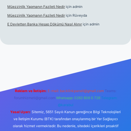
Müezzinlik Yapmanın Fazileti Nedir
için
admin
Müezzinlik Yapmanın Fazileti Nedir
için
Rüveyda
E Devletten Banka Hesap Dökümü Nasıl Alınır
için
admin
 canlı maç izle
Reklam ve İletişim:
E-mail:
backlinkpaneli@gmail.com
Teams:
forumhizmeti@gmail.com
Whatsapp: 0262 606 0 726
Telegram:
@karabul
Yasal Uyarı:
Sitemiz, 5651 Sayılı Kanun gereğince Bilgi Teknolojileri
ve İletişim Kurumu (BTK) tarafından onaylanmış bir Yer Sağlayıcı
olarak hizmet vermektedir. Bu nedenle, sitedeki içerikleri proaktif