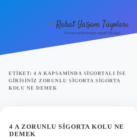
Rahat Yaşam Tüyoları
menüyü
aç
Evine konfor katan neşeli fikirler!
Anasayfa
Gizlilik Politikası
Yasal Uyarı
ETIKET:
4 A KAPSAMINDA SIGORTALI ISE
GIRISINIZ ZORUNLU SIGORTA SIGORTA
Hakkımızda
KOLU NE DEMEK
4 A ZORUNLU SIGORTA KOLU NE
DEMEK