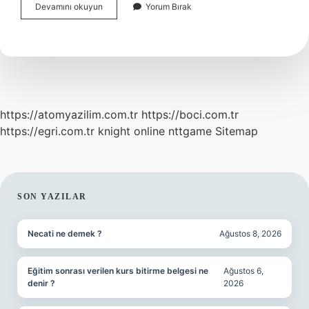
4
Devamını okuyun
Yorum Bırak
A
Zorunlu
Sigorta
Kolu
Ne
Demek
https://atomyazilim.com.tr
https://boci.com.tr
https://egri.com.tr
knight online
nttgame
Sitemap
SIDEBAR
SON YAZILAR
Necati ne demek ?
Ağustos 8, 2026
Eğitim sonrası verilen kurs bitirme belgesi ne
Ağustos 6,
denir ?
2026