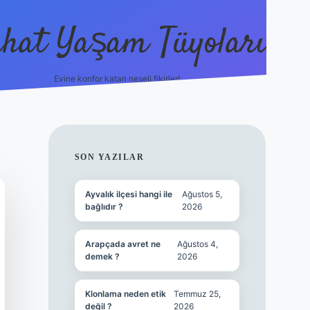
hat Yaşam Tüyoları
Evine konfor katan neşeli fikirler!
ilbet canlı maç i
SIDEBAR
SON YAZILAR
Ayvalık ilçesi hangi ile
Ağustos 5,
bağlıdır ?
2026
Arapçada avret ne
Ağustos 4,
demek ?
2026
Klonlama neden etik
Temmuz 25,
değil ?
2026