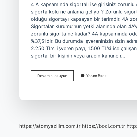
4 A kapsaminda sigortalı ise girisiniz zorunl
sigorta kolu ne anlama geliyor? Zorunlu sigor
olduğu sigortayı kapsayan bir terimdir. 4A zo
Sigortalar Kurumu’nun yetki alanında olan 4A’y
zorunlu sigorta ne kadar? 4A kapsamında öd
%37,5’idir. Bu durumda işvereninizin sizin adın
2.250 TL’si işveren payı, 1.500 TL’si ise çalışa
sigorta, bir kişinin veya aracın kanunen…
4
Devamını okuyun
Yorum Bırak
A
Zorunlu
Sigorta
Kolu
Ne
Demek
https://atomyazilim.com.tr
https://boci.com.tr
http