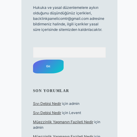
Hukuka ve yasal düzenlemelere aykırı
olduğunu düşündüğünüz içerikleri,
backlinkpanelicomtr@gmail.com
adresine
bildirmeniz halinde, ilgili içerikler yasal
süre içerisinde sitemizden kaldırılacaktır.
Arama
SON YORUMLAR
Sıvı Debisi Nedir
için
admin
Sıvı Debisi Nedir
için
Levent
Müezzinlik Yapmanın Fazileti Nedir
için
admin
Müezzinlik Yapmanın Fazileti Nedir
için