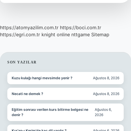
https://atomyazilim.com.tr
https://boci.com.tr
https://egri.com.tr
knight online
nttgame
Sitemap
SIDEBAR
SON YAZILAR
Kuzu kulağı hangi mevsimde yenir ?
Ağustos 8, 2026
Necati ne demek ?
Ağustos 8, 2026
Eğitim sonrası verilen kurs bitirme belgesi ne
Ağustos 6,
denir ?
2026
Kur’an-ı Kerim’de kaç dil vardır ?
Ağustos 6, 2026