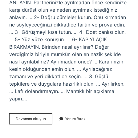
ANLAYIN. Partnerinizle ayrılmadan önce kendinize
karşı dürüst olun ve neden ayrılmak istediğinizi
anlayın. … 2- Doğru cümleler kurun. Onu kırmadan
ne söyleyeceğinizi dikkatlice tartın ve prova edin.
… 3- Görüşmeyi kısa tutun. … 4- Dost canlısı olun.
… 5- Yüz yüze konuşun. … 6- KAPIYI AÇIK
BIRAKMAYIN. Birinden nasıl ayrılınır? Değer
verdiğimiz biriyle mümkün olan en nazik şekilde
nasıl ayrılabiliriz? Ayrılmadan önce? … Kararınızın
kesin olduğundan emin olun. … Ayrılacağınız
zamanı ve yeri dikkatlice seçin. … 3. Güçlü
tepkilere ve duygulara hazırlıklı olun. … Ayrılırken.
… Lafı dolandırmayın. … Mantıklı bir açıklama
yapın.…
Birini
Devamını okuyun
Yorum Bırak
Üzmeden
Nasıl
Ayrılır