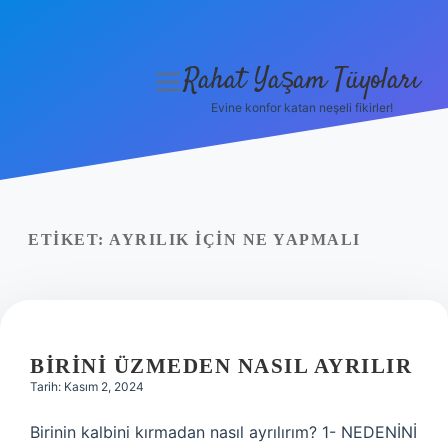
Rahat Yaşam Tüyoları
menüyü
aç
Evine konfor katan neşeli fikirler!
Anasayfa
Gizlilik Politikası
Yasal Uyarı
ETIKET:
AYRILIK IÇIN NE YAPMALI
Hakkımızda
BIRINI ÜZMEDEN NASIL AYRILIR
Tarih: Kasım 2, 2024
Birinin kalbini kırmadan nasıl ayrılırım? 1- NEDENİNİ