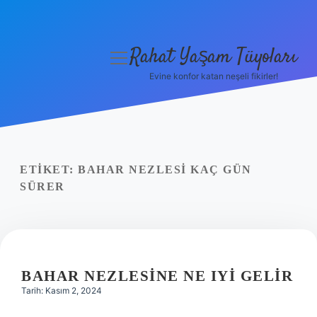
Rahat Yaşam Tüyoları
menüyü
aç
Evine konfor katan neşeli fikirler!
Anasayfa
Gizlilik Politikası
Yasal Uyarı
ETIKET:
BAHAR NEZLESI KAÇ GÜN
SÜRER
Hakkımızda
BAHAR NEZLESINE NE IYI GELIR
Tarih: Kasım 2, 2024