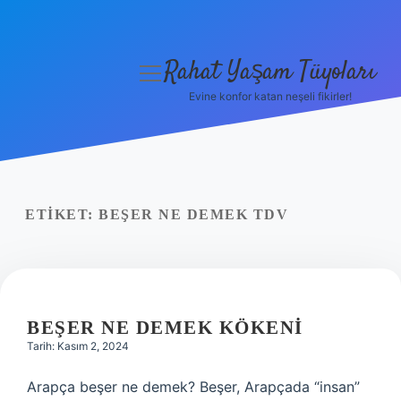
Rahat Yaşam Tüyoları
menüyü
aç
Evine konfor katan neşeli fikirler!
Anasayfa
Gizlilik Politikası
Yasal Uyarı
ETIKET:
BEŞER NE DEMEK TDV
Hakkımızda
BEŞER NE DEMEK KÖKENI
Tarih: Kasım 2, 2024
Arapça beşer ne demek? Beşer, Arapçada “insan”