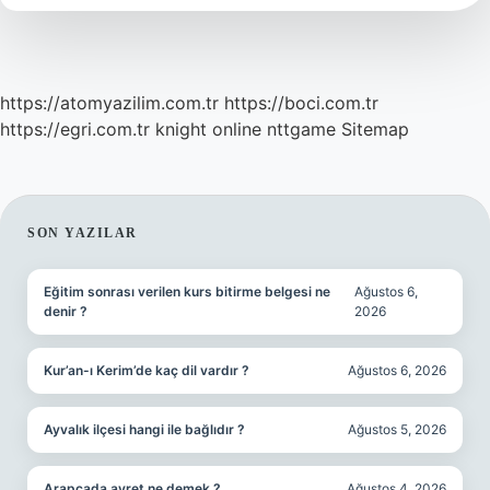
https://atomyazilim.com.tr
https://boci.com.tr
https://egri.com.tr
knight online
nttgame
Sitemap
SIDEBAR
SON YAZILAR
Eğitim sonrası verilen kurs bitirme belgesi ne
Ağustos 6,
denir ?
2026
Kur’an-ı Kerim’de kaç dil vardır ?
Ağustos 6, 2026
Ayvalık ilçesi hangi ile bağlıdır ?
Ağustos 5, 2026
Arapçada avret ne demek ?
Ağustos 4, 2026