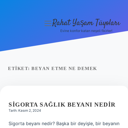
Rahat Yaşam Tüyoları
menüyü
aç
Evine konfor katan neşeli fikirler!
Anasayfa
Gizlilik Politikası
Yasal Uyarı
ETIKET:
BEYAN ETME NE DEMEK
Hakkımızda
SIGORTA SAĞLIK BEYANI NEDIR
Tarih: Kasım 2, 2024
Sigorta beyanı nedir? Başka bir deyişle, bir beyanın