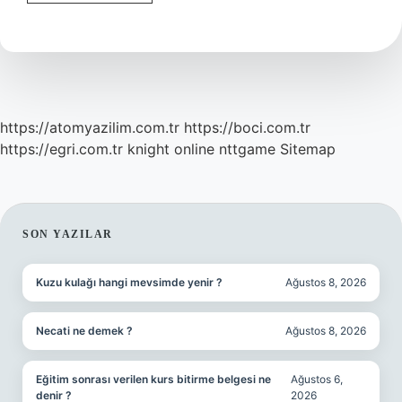
Ve
Sağlıklı
Yaşamak
Için
Nasıl
Beslenmeliyiz
https://atomyazilim.com.tr
https://boci.com.tr
https://egri.com.tr
knight online
nttgame
Sitemap
SIDEBAR
SON YAZILAR
Kuzu kulağı hangi mevsimde yenir ?
Ağustos 8, 2026
Necati ne demek ?
Ağustos 8, 2026
Eğitim sonrası verilen kurs bitirme belgesi ne
Ağustos 6,
denir ?
2026