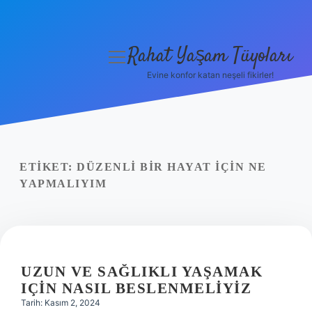
Rahat Yaşam Tüyoları
menüyü
aç
Evine konfor katan neşeli fikirler!
Anasayfa
Gizlilik Politikası
Yasal Uyarı
ETIKET:
DÜZENLI BIR HAYAT IÇIN NE
YAPMALIYIM
Hakkımızda
UZUN VE SAĞLIKLI YAŞAMAK
IÇIN NASIL BESLENMELIYIZ
Tarih: Kasım 2, 2024