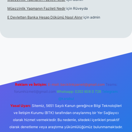
Müezzinlik Yapmanın Fazileti Nedir
için
Rüveyda
E Devletten Banka Hesap Dökümü Nasıl Alınır
için
admin
canlı maç izle
Reklam ve İletişim:
E-mail:
backlinkpaneli@gmail.com
Teams:
forumhizmeti@gmail.com
Whatsapp: 0262 606 0 726
Telegram:
@karabul
Yasal Uyarı:
Sitemiz, 5651 Sayılı Kanun gereğince Bilgi Teknolojileri
ve İletişim Kurumu (BTK) tarafından onaylanmış bir Yer Sağlayıcı
olarak hizmet vermektedir. Bu nedenle, sitedeki içerikleri proaktif
olarak denetleme veya araştırma yükümlülüğümüz bulunmamaktadır.