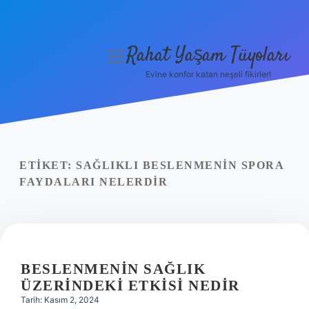
Rahat Yaşam Tüyoları
menüyü
aç
Evine konfor katan neşeli fikirler!
Anasayfa
Gizlilik Politikası
Yasal Uyarı
ETIKET:
SAĞLIKLI BESLENMENIN SPORA
FAYDALARI NELERDIR
Hakkımızda
BESLENMENIN SAĞLIK
ÜZERINDEKI ETKISI NEDIR
Tarih: Kasım 2, 2024