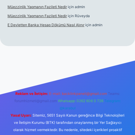
Müezzinlik Yapmanın Fazileti Nedir
için
admin
Müezzinlik Yapmanın Fazileti Nedir
için
Rüveyda
E Devletten Banka Hesap Dökümü Nasıl Alınır
için
admin
canlı maç izle
Reklam ve İletişim:
E-mail:
backlinkpaneli@gmail.com
Teams:
forumhizmeti@gmail.com
Whatsapp: 0262 606 0 726
Telegram:
@karabul
Yasal Uyarı:
Sitemiz, 5651 Sayılı Kanun gereğince Bilgi Teknolojileri
ve İletişim Kurumu (BTK) tarafından onaylanmış bir Yer Sağlayıcı
olarak hizmet vermektedir. Bu nedenle, sitedeki içerikleri proaktif