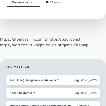
Beslenmenin
Devamını okuyun
12 Yorum
Sağlık
Üzerindeki
Etkisi
Nedir
https://atomyazilim.com.tr
https://boci.com.tr
https://egri.com.tr
knight online
nttgame
Sitemap
SIDEBAR
SON YAZILAR
Kuzu kulağı hangi mevsimde yenir ?
Ağustos 8, 2026
Necati ne demek ?
Ağustos 8, 2026
Eğitim sonrası verilen kurs bitirme belgesi ne
Ağustos 6,