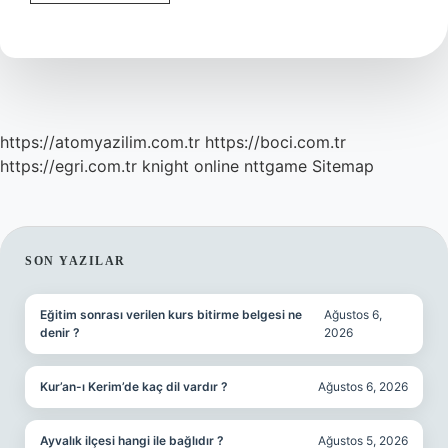
Ve
Sağlıklı
Yaşamak
Için
Nasıl
Beslenmeliyiz
https://atomyazilim.com.tr
https://boci.com.tr
https://egri.com.tr
knight online
nttgame
Sitemap
SIDEBAR
SON YAZILAR
Eğitim sonrası verilen kurs bitirme belgesi ne
Ağustos 6,
denir ?
2026
Kur’an-ı Kerim’de kaç dil vardır ?
Ağustos 6, 2026
Ayvalık ilçesi hangi ile bağlıdır ?
Ağustos 5, 2026