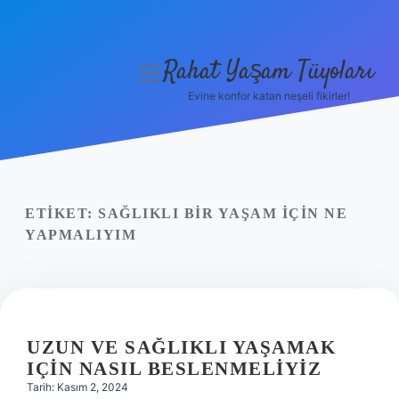
Rahat Yaşam Tüyoları
menüyü
aç
Evine konfor katan neşeli fikirler!
Anasayfa
Gizlilik Politikası
Yasal Uyarı
ETIKET:
SAĞLIKLI BIR YAŞAM IÇIN NE
YAPMALIYIM
Hakkımızda
UZUN VE SAĞLIKLI YAŞAMAK
IÇIN NASIL BESLENMELIYIZ
Tarih: Kasım 2, 2024