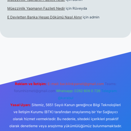
Müezzinlik Yapmanın Fazileti Nedir
için
Rüveyda
E Devletten Banka Hesap Dökümü Nasıl Alınır
için
admin
canlı maç izle
Reklam ve İletişim:
E-mail:
backlinkpaneli@gmail.com
Teams:
forumhizmeti@gmail.com
Whatsapp: 0262 606 0 726
Telegram:
@karabul
Yasal Uyarı:
Sitemiz, 5651 Sayılı Kanun gereğince Bilgi Teknolojileri
ve İletişim Kurumu (BTK) tarafından onaylanmış bir Yer Sağlayıcı
olarak hizmet vermektedir. Bu nedenle, sitedeki içerikleri proaktif
olarak denetleme veya araştırma yükümlülüğümüz bulunmamaktadır.