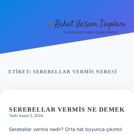
Rahat Yaşam Tüyoları
menüyü
aç
Evine konfor katan neşeli fikirler!
Anasayfa
Gizlilik Politikası
Yasal Uyarı
ETIKET:
SEREBELLAR VERMIS NERESI
Hakkımızda
SEREBELLAR VERMIS NE DEMEK
Tarih: Kasım 2, 2024
Serebellar vermis nedir? Orta hat boyunca çıkıntılı