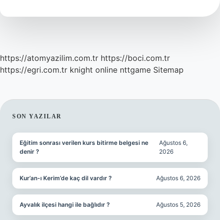
Demek
https://atomyazilim.com.tr
https://boci.com.tr
https://egri.com.tr
knight online
nttgame
Sitemap
SIDEBAR
SON YAZILAR
Eğitim sonrası verilen kurs bitirme belgesi ne
Ağustos 6,
denir ?
2026
Kur’an-ı Kerim’de kaç dil vardır ?
Ağustos 6, 2026
Ayvalık ilçesi hangi ile bağlıdır ?
Ağustos 5, 2026