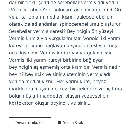
dar bir doku şeridine serebellar vermis adı verilir.
(Vermis Latince’de “solucan” anlamına gelir.) + Ön
ve arka lobların medial kısmı, paleocerebellum
olarak da adlandırılan spinocerebellumu oluşturur.
Serebellar vermis neresi? Beyinciğin ön yüzeyi.
Vermis kırmızıyla vurgulanmıştır. Vermis, iki yarım
küreyi birbirine bağlayan beyinciğin eşleşmemiş
orta kısmıdır. Vermis kırmızıyla vurgulanmıştır.
Vermis, iki yarım küreyi birbirine bağlayan
beyinciğin eşleşmemiş orta kısmıdır. Vermis nedir
beyin? beyincik ve sinir sisteminin vermis adı
verilen medial kısmı. Her yarım küre, beyaz
maddeden oluşan merkezi bir çekirdek ve üç loba
bölünmüş gri maddeden oluşan yüzeysel bir
korteksten oluşur beyincik ve sinir…
Serebellar
Devamını okuyun
Yorum Bırak
Vermis
Ne