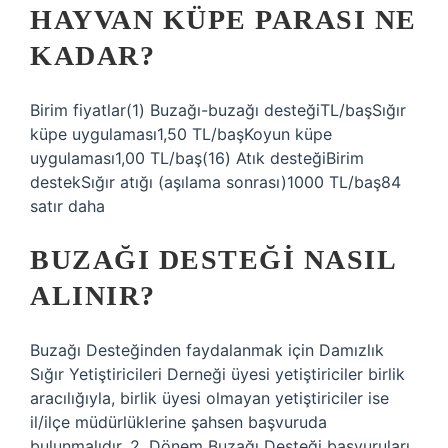
HAYVAN KÜPE PARASI NE
KADAR?
Birim fiyatlar(1) Buzağı-buzağı desteğiTL/başSığır
küpe uygulaması1,50 TL/başKoyun küpe
uygulaması1,00 TL/baş(16) ​Atık desteği​Birim
destek​Sığır atığı (aşılama sonrası)​1000 TL/baş84
satır daha
BUZAĞI DESTEĞI NASIL
ALINIR?
Buzağı Desteğinden faydalanmak için Damızlık
Sığır Yetiştiricileri Derneği üyesi yetiştiriciler birlik
aracılığıyla, birlik üyesi olmayan yetiştiriciler ise
il/ilçe müdürlüklerine şahsen başvuruda
bulunmalıdır. 2. Dönem Buzağı Desteği başvuruları