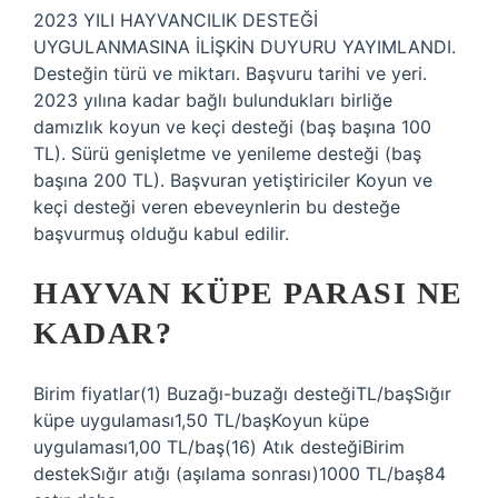
2023 YILI HAYVANCILIK DESTEĞİ
UYGULANMASINA İLİŞKİN DUYURU YAYIMLANDI.
Desteğin türü ve miktarı. Başvuru tarihi ve yeri.
2023 yılına kadar bağlı bulundukları birliğe
damızlık koyun ve keçi desteği (baş başına 100
TL). Sürü genişletme ve yenileme desteği (baş
başına 200 TL). Başvuran yetiştiriciler Koyun ve
keçi desteği veren ebeveynlerin bu desteğe
başvurmuş olduğu kabul edilir.
HAYVAN KÜPE PARASI NE
KADAR?
Birim fiyatlar(1) Buzağı-buzağı desteğiTL/başSığır
küpe uygulaması1,50 TL/başKoyun küpe
uygulaması1,00 TL/baş(16) ​Atık desteği​Birim
destek​Sığır atığı (aşılama sonrası)​1000 TL/baş84