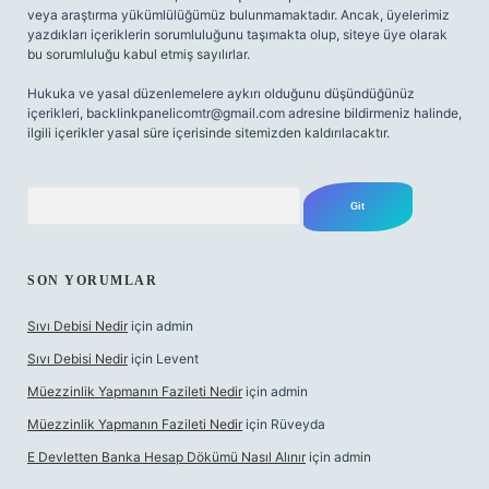
veya araştırma yükümlülüğümüz bulunmamaktadır. Ancak, üyelerimiz
yazdıkları içeriklerin sorumluluğunu taşımakta olup, siteye üye olarak
bu sorumluluğu kabul etmiş sayılırlar.
Hukuka ve yasal düzenlemelere aykırı olduğunu düşündüğünüz
içerikleri,
backlinkpanelicomtr@gmail.com
adresine bildirmeniz halinde,
ilgili içerikler yasal süre içerisinde sitemizden kaldırılacaktır.
Arama
SON YORUMLAR
Sıvı Debisi Nedir
için
admin
Sıvı Debisi Nedir
için
Levent
Müezzinlik Yapmanın Fazileti Nedir
için
admin
Müezzinlik Yapmanın Fazileti Nedir
için
Rüveyda
E Devletten Banka Hesap Dökümü Nasıl Alınır
için
admin