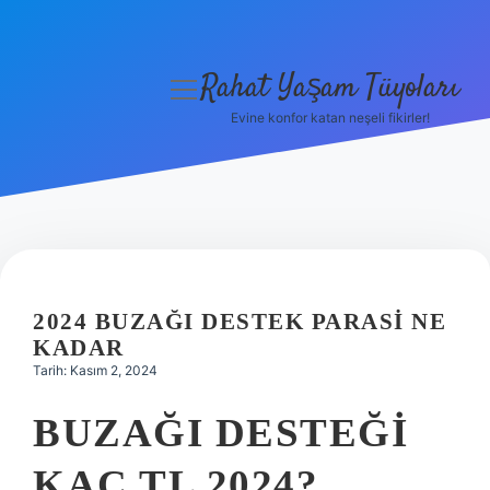
Rahat Yaşam Tüyoları
menüyü
aç
Evine konfor katan neşeli fikirler!
Anasayfa
Gizlilik Politikası
Yasal Uyarı
Hakkımızda
2024 BUZAĞI DESTEK PARASI NE
KADAR
Tarih: Kasım 2, 2024
BUZAĞI DESTEĞI
KAÇ TL 2024?