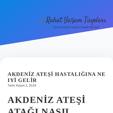
Rahat Yaşam Tüyoları
menüyü
aç
Evine konfor katan neşeli fikirler!
Anasayfa
Gizlilik Politikası
Yasal Uyarı
Hakkımızda
AKDENIZ ATEŞI HASTALIĞINA NE
IYI GELIR
Tarih: Kasım 2, 2024
AKDENIZ ATEŞI
ATAĞI NASIL