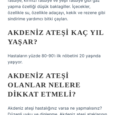
fasulye, kırmızı fasulye ve yeşil fasulye gibi gaz
yapma özelliği düşük baklagiller. İçecekler,
özellikle su, özellikle adaçayı, kekik ve rezene gibi
sindirime yardımcı bitki çayları.
AKDENIZ ATEŞI KAÇ YIL
YAŞAR?
Hastaların yüzde 80-90’ı ilk nöbetini 20 yaşında
yaşıyor.
AKDENIZ ATEŞI
OLANLAR NELERE
DIKKAT ETMELI?
Akdeniz ateşi hastalığınız varsa ne yapmalısınız?
Düzenli uyku ve dinlenme, Akdeniz ateşi ataklarının