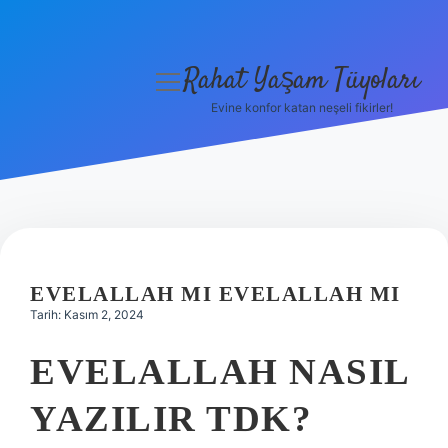
Rahat Yaşam Tüyoları
menüyü
aç
Evine konfor katan neşeli fikirler!
Anasayfa
Gizlilik Politikası
Yasal Uyarı
Hakkımızda
EVELALLAH MI EVELALLAH MI
Tarih: Kasım 2, 2024
EVELALLAH NASIL
YAZILIR TDK?