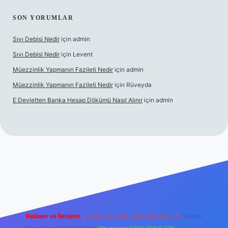
SON YORUMLAR
Sıvı Debisi Nedir
için
admin
Sıvı Debisi Nedir
için
Levent
Müezzinlik Yapmanın Fazileti Nedir
için
admin
Müezzinlik Yapmanın Fazileti Nedir
için
Rüveyda
E Devletten Banka Hesap Dökümü Nasıl Alınır
için
admin
zle
Reklam ve İletişim:
E-mail:
backlinkpaneli@gmail.com
Teams: