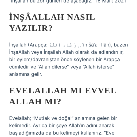
“İnşallah bu zor günleri de aşacağız.” 16 Mart 2021
İNŞÂALLAH NASIL
YAZILIR?
İnşallah (Arapça: إِنْ شَاءَ ٱللَّٰهُ, ʾin šāʾa -llāh), bazen
İnşaAllah veya İnşallah Allah olarak da adlandırılır,
bir eylem/davranıştan önce söylenen bir Arapça
cümledir ve “Allah dilerse” veya “Allah isterse”
anlamına gelir.
EVELALLAH MI EVVEL
ALLAH MI?
Evelallah; “Mutlak ve doğal” anlamına gelen bir
kelimedir. Ayrıca bir şeye Allah’ın adını anarak
başladığımızda da bu kelimeyi kullanırız. “Evel