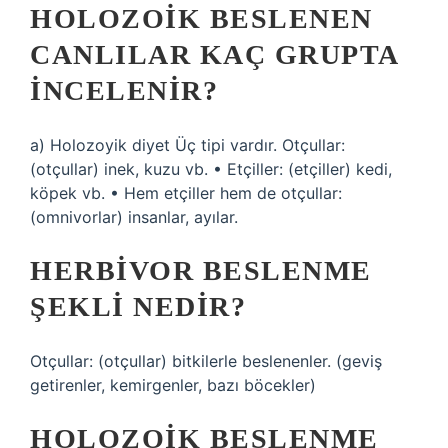
HOLOZOIK BESLENEN
CANLILAR KAÇ GRUPTA
INCELENIR?
a) Holozoyik diyet Üç tipi vardır. Otçullar:
(otçullar) inek, kuzu vb. • Etçiller: (etçiller) kedi,
köpek vb. • Hem etçiller hem de otçullar:
(omnivorlar) insanlar, ayılar.
HERBIVOR BESLENME
ŞEKLI NEDIR?
Otçullar: (otçullar) bitkilerle beslenenler. (geviş
getirenler, kemirgenler, bazı böcekler)
HOLOZOIK BESLENME