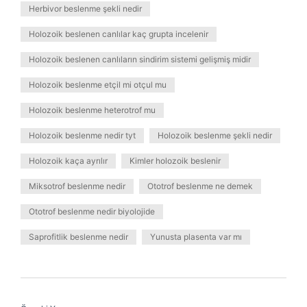
Herbivor beslenme şekli nedir
Holozoik beslenen canlılar kaç grupta incelenir
Holozoik beslenen canlıların sindirim sistemi gelişmiş midir
Holozoik beslenme etçil mi otçul mu
Holozoik beslenme heterotrof mu
Holozoik beslenme nedir tyt
Holozoik beslenme şekli nedir
Holozoik kaça ayrılır
Kimler holozoik beslenir
Miksotrof beslenme nedir
Ototrof beslenme ne demek
Ototrof beslenme nedir biyolojide
Saprofitlik beslenme nedir
Yunusta plasenta var mı