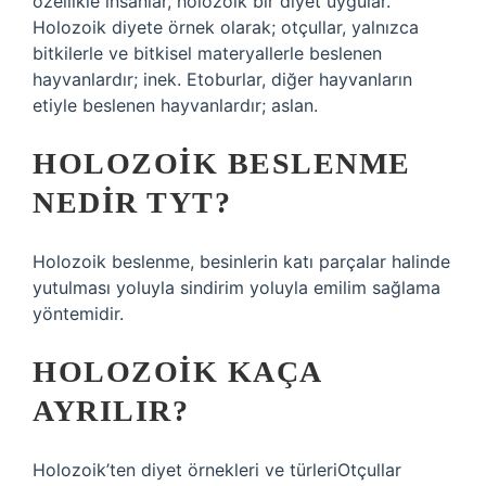
özellikle insanlar, holozoik bir diyet uygular.
Holozoik diyete örnek olarak; otçullar, yalnızca
bitkilerle ve bitkisel materyallerle beslenen
hayvanlardır; inek. Etoburlar, diğer hayvanların
etiyle beslenen hayvanlardır; aslan.
HOLOZOIK BESLENME
NEDIR TYT?
Holozoik beslenme, besinlerin katı parçalar halinde
yutulması yoluyla sindirim yoluyla emilim sağlama
yöntemidir.
HOLOZOIK KAÇA
AYRILIR?
Holozoik’ten diyet örnekleri ve türleriOtçullar