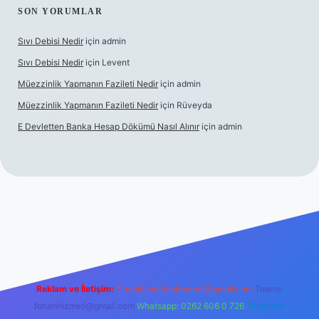
SON YORUMLAR
Sıvı Debisi Nedir
için
admin
Sıvı Debisi Nedir
için
Levent
Müezzinlik Yapmanın Fazileti Nedir
için
admin
Müezzinlik Yapmanın Fazileti Nedir
için
Rüveyda
E Devletten Banka Hesap Dökümü Nasıl Alınır
için
admin
e
Reklam ve İletişim:
E-mail:
backlinkpaneli@gmail.com
Teams:
forumhizmeti@gmail.com
Whatsapp: 0262 606 0 726
Telegram: