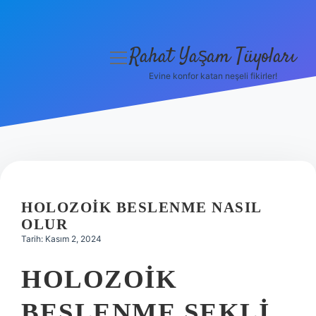
Rahat Yaşam Tüyoları
menüyü
aç
Evine konfor katan neşeli fikirler!
Anasayfa
Gizlilik Politikası
Yasal Uyarı
Hakkımızda
HOLOZOIK BESLENME NASIL
OLUR
Tarih: Kasım 2, 2024
HOLOZOIK
BESLENME ŞEKLI