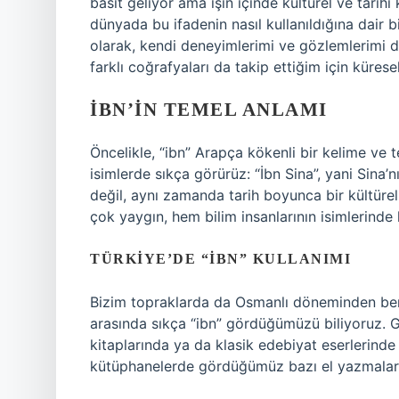
basit geliyor ama işin içinde kültürel ve tari
dünyada bu ifadenin nasıl kullanıldığına dair b
olarak, kendi deneyimlerimi ve gözlemlerimi d
farklı coğrafyaları da takip ettiğim için küres
İBN’IN TEMEL ANLAMI
Öncelikle, “ibn” Arapça kökenli bir kelime ve
isimlerde sıkça görürüz: “İbn Sina”, yani Sina’n
değil, aynı zamanda tarih boyunca bir kültürel
çok yaygın, hem bilim insanlarının isimlerind
TÜRKIYE’DE “IBN” KULLANIMI
Bizim topraklarda da Osmanlı döneminden beri 
arasında sıkça “ibn” gördüğümüzü biliyoruz.
kitaplarında ya da klasik edebiyat eserlerinde
kütüphanelerde gördüğümüz bazı el yazmaların