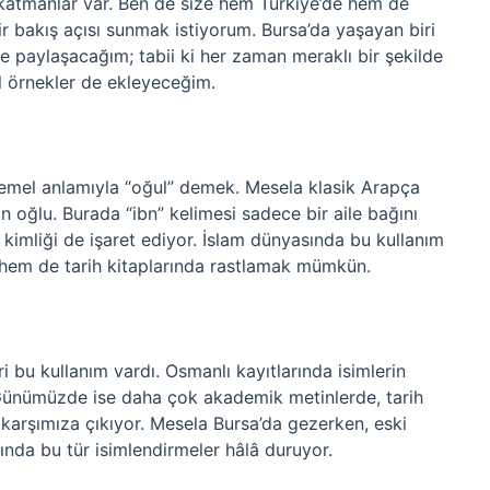
hî katmanlar var. Ben de size hem Türkiye’de hem de
ir bakış açısı sunmak istiyorum. Bursa’da yaşayan biri
e paylaşacağım; tabii ki her zaman meraklı bir şekilde
el örnekler de ekleyeceğim.
 temel anlamıyla “oğul” demek. Mesela klasik Arapça
ın oğlu. Burada “ibn” kelimesi sadece bir aile bağını
 kimliği de işaret ediyor. İslam dünyasında bu kullanım
e hem de tarih kitaplarında rastlamak mümkün.
bu kullanım vardı. Osmanlı kayıtlarında isimlerin
 Günümüzde ise daha çok akademik metinlerde, tarih
 karşımıza çıkıyor. Mesela Bursa’da gezerken, eski
da bu tür isimlendirmeler hâlâ duruyor.