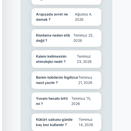
Arapçada avret ne
Ağustos 4,
demek ?
2026
Klonlama neden etik
Temmuz 25,
değil ?
2026
Kalem kelimesinin
Temmuz
etimolojisi nedir ?
23, 2026
Benim hobilerim İngilizce
Temmuz
nasıl yazılır ?
21, 2026
Yuvam hesabı bitti
Temmuz 15,
mi ?
2026
Kükürt sabunu günde
Temmuz
kaç kez kullanılır ?
14, 2026