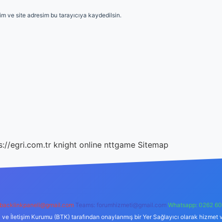
m ve site adresim bu tarayıcıya kaydedilsin.
s://egri.com.tr
knight online
nttgame
Sitemap
backlinkpaneli@gmail.com
Teams:
forumhizmeti@gmail.com
Whatsapp: 0262 60
i ve İletişim Kurumu (BTK) tarafından onaylanmış bir Yer Sağlayıcı olarak hizmet v