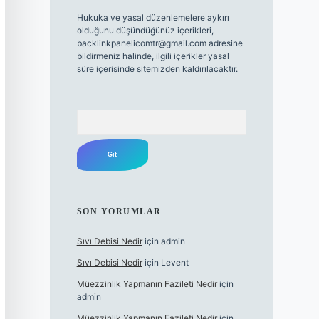
Hukuka ve yasal düzenlemelere aykırı
olduğunu düşündüğünüz içerikleri,
backlinkpanelicomtr@gmail.com
adresine
bildirmeniz halinde, ilgili içerikler yasal
süre içerisinde sitemizden kaldırılacaktır.
Arama
SON YORUMLAR
Sıvı Debisi Nedir
için
admin
Sıvı Debisi Nedir
için
Levent
Müezzinlik Yapmanın Fazileti Nedir
için
admin
Müezzinlik Yapmanın Fazileti Nedir
için