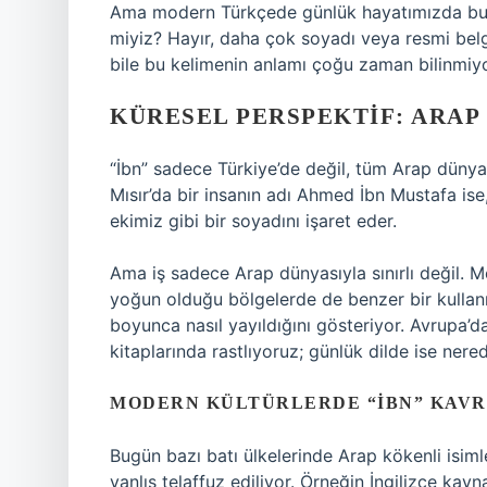
Ama modern Türkçede günlük hayatımızda bu k
miyiz? Hayır, daha çok soyadı veya resmi belg
bile bu kelimenin anlamı çoğu zaman bilinmiyor;
KÜRESEL PERSPEKTIF: ARAP 
“İbn” sadece Türkiye’de değil, tüm Arap dünyas
Mısır’da bir insanın adı Ahmed İbn Mustafa ise,
ekimiz gibi bir soyadını işaret eder.
Ama iş sadece Arap dünyasıyla sınırlı değil.
yoğun olduğu bölgelerde de benzer bir kullanım
boyunca nasıl yayıldığını gösteriyor. Avrupa’
kitaplarında rastlıyoruz; günlük dilde ise nere
MODERN KÜLTÜRLERDE “İBN” KAV
Bugün bazı batı ülkelerinde Arap kökenli isiml
yanlış telaffuz ediliyor. Örneğin İngilizce ka