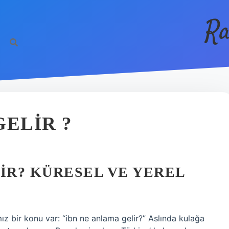
Ra
GELIR ?
IR? KÜRESEL VE YEREL
z bir konu var: “ibn ne anlama gelir?” Aslında kulağa