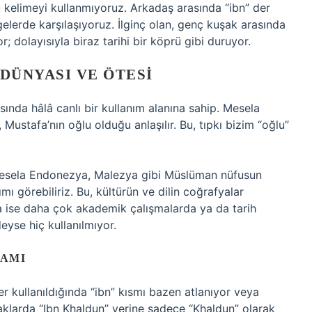
elimeyi kullanmıyoruz. Arkadaş arasında “ibn” der
elerde karşılaşıyoruz. İlginç olan, genç kuşak arasında
 dolayısıyla biraz tarihi bir köprü gibi duruyor.
DÜNYASI VE ÖTESI
ında hâlâ canlı bir kullanım alanına sahip. Mesela
 Mustafa’nın oğlu olduğu anlaşılır. Bu, tıpkı bizim “oğlu”
 Mesela Endonezya, Malezya gibi Müslüman nüfusun
ı görebiliriz. Bu, kültürün ve dilin coğrafyalar
da ise daha çok akademik çalışmalarda ya da tarih
deyse hiç kullanılmıyor.
RAMI
er kullanıldığında “ibn” kısmı bazen atlanıyor veya
ynaklarda “Ibn Khaldun” yerine sadece “Khaldun” olarak