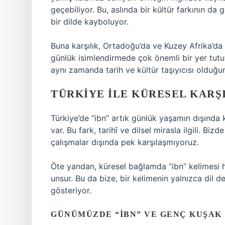
geçebiliyor. Bu, aslında bir kültür farkının d
bir dilde kayboluyor.
Buna karşılık, Ortadoğu’da ve Kuzey Afrika’da
günlük isimlendirmede çok önemli bir yer tutu
aynı zamanda tarih ve kültür taşıyıcısı olduğun
TÜRKIYE ILE KÜRESEL KARŞ
Türkiye’de “ibn” artık günlük yaşamın dışında 
var. Bu fark, tarihî ve dilsel mirasla ilgili. 
çalışmalar dışında pek karşılaşmıyoruz.
Öte yandan, küresel bağlamda “ibn” kelimesi hâ
unsur. Bu da bize, bir kelimenin yalnızca dil d
gösteriyor.
GÜNÜMÜZDE “İBN” VE GENÇ KUŞAK