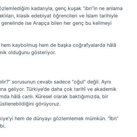
gözlemlediğim kadarıyla, genç kuşak “ibn”in ne anlama
ıları, klasik edebiyat öğrencileri ve İslam tarihiyle
ya genelinde ise Arapça bilen her genç bu kelimeyi
me hem kaybolmuş hem de başka coğrafyalarda hâlâ
amik olduğunu gösteriyor.
lir?” sorusunun cevabı sadece “oğul” değil. Aynı
ına geliyor. Türkiye’de daha çok tarihî ve akademik
da hâlâ canlı. Küresel olarak baktığımızda, bir
r üstlenebildiğini görüyoruz.
ürkiye’yi hem de dünyayı gözlemlemek mümkün. “İbn”
bi.