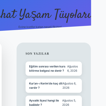
hat Yaşam Tüyoları
Evine konfor katan neşeli fikirler!
ilbet canlı maç i
SIDEBAR
SON YAZILAR
Eğitim sonrası verilen kurs
Ağustos
bitirme belgesi ne denir ?
6, 2026
Kur’an-ı Kerim’de kaç dil
Ağustos 6,
vardır ?
2026
Ayvalık ilçesi hangi ile
Ağustos 5,
bağlıdır ?
2026