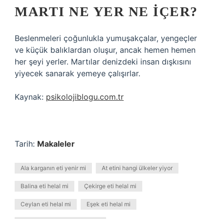
MARTI NE YER NE IÇER?
Beslenmeleri çoğunlukla yumuşakçalar, yengeçler
ve küçük balıklardan oluşur, ancak hemen hemen
her şeyi yerler. Martılar denizdeki insan dışkısını
yiyecek sanarak yemeye çalışırlar.
Kaynak:
psikolojiblogu.com.tr
Tarih:
Makaleler
Ala karganın eti yenir mi
At etini hangi ülkeler yiyor
Balina eti helal mi
Çekirge eti helal mi
Ceylan eti helal mi
Eşek eti helal mi