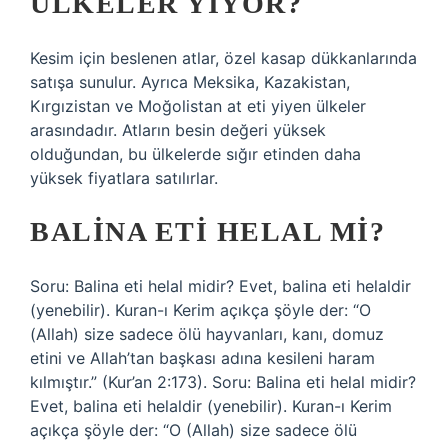
ÜLKELER YIYOR?
Kesim için beslenen atlar, özel kasap dükkanlarında
satışa sunulur. Ayrıca Meksika, Kazakistan,
Kırgızistan ve Moğolistan at eti yiyen ülkeler
arasındadır. Atların besin değeri yüksek
olduğundan, bu ülkelerde sığır etinden daha
yüksek fiyatlara satılırlar.
BALINA ETI HELAL MI?
Soru: Balina eti helal midir? Evet, balina eti helaldir
(yenebilir). Kuran-ı Kerim açıkça şöyle der: “O
(Allah) size sadece ölü hayvanları, kanı, domuz
etini ve Allah’tan başkası adına kesileni haram
kılmıştır.” (Kur’an 2:173). Soru: Balina eti helal midir?
Evet, balina eti helaldir (yenebilir). Kuran-ı Kerim
açıkça şöyle der: “O (Allah) size sadece ölü