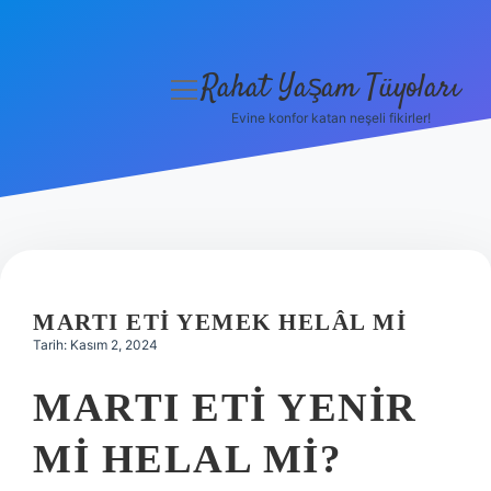
Rahat Yaşam Tüyoları
menüyü
aç
Evine konfor katan neşeli fikirler!
Anasayfa
Gizlilik Politikası
Yasal Uyarı
Hakkımızda
MARTI ETI YEMEK HELÂL MI
Tarih: Kasım 2, 2024
MARTI ETI YENIR
MI HELAL MI?