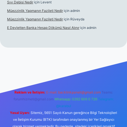
Sıvı Debisi Nedir
için
Levent
Müezzinlik Yapmanın Fazileti Nedir
için
admin
Müezzinlik Yapmanın Fazileti Nedir
için
Rüveyda
E Devletten Banka Hesap Dökümü Nasıl Alınır
için
admin
e
Reklam ve İletişim:
E-mail:
backlinkpaneli@gmail.com
Teams:
forumhizmeti@gmail.com
Whatsapp: 0262 606 0 726
Telegram:
@karabul
Yasal Uyarı:
Sitemiz, 5651 Sayılı Kanun gereğince Bilgi Teknolojileri
ve İletişim Kurumu (BTK) tarafından onaylanmış bir Yer Sağlayıcı
olarak hizmet vermektedir. Bu nedenle, sitedeki içerikleri proaktif