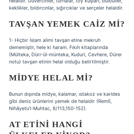
helaldir. Güvercinler, turnalar, toy kuşları, bülbüller,
keklikler, bıldırcınlar, sığırcıklar ve serçeler helaldir.
TAVŞAN YEMEK CAIZ MI?
1- Hiçbir İslam alimi tavşan etine mekruh
dememiştir, hele ki haram. Fıkıh kitaplarında
(Mülteka, Dürr-ül-münteka, Kuduri, Cevhere, Dürer
notu) tavşan etinin helal olduğu belirtilmiştir.
MIDYE HELAL MI?
Bunun dışında midye, kalamar, ıstakoz ve karides
gibi deniz ürünlerini yemek de helaldir (Remlî,
Nihâyetu’l-Muhtac, 8/113,150-152).
AT ETINI HANGI