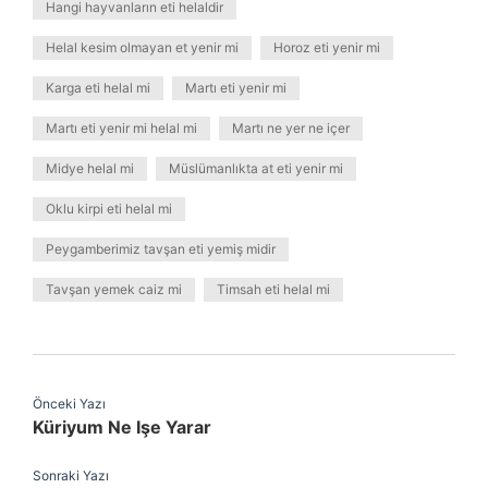
Hangi hayvanların eti helaldir
Helal kesim olmayan et yenir mi
Horoz eti yenir mi
Karga eti helal mi
Martı eti yenir mi
Martı eti yenir mi helal mi
Martı ne yer ne içer
Midye helal mi
Müslümanlıkta at eti yenir mi
Oklu kirpi eti helal mi
Peygamberimiz tavşan eti yemiş midir
Tavşan yemek caiz mi
Timsah eti helal mi
Önceki Yazı
Küriyum Ne Işe Yarar
Sonraki Yazı