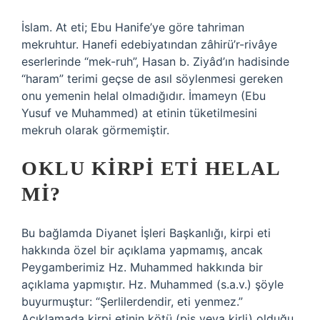
İslam. At eti; Ebu Hanife’ye göre tahriman
mekruhtur. Hanefi edebiyatından zâhirü’r-rivâye
eserlerinde “mek-ruh”, Hasan b. Ziyâd’ın hadisinde
“haram” terimi geçse de asıl söylenmesi gereken
onu yemenin helal olmadığıdır. İmameyn (Ebu
Yusuf ve Muhammed) at etinin tüketilmesini
mekruh olarak görmemiştir.
OKLU KIRPI ETI HELAL
MI?
Bu bağlamda Diyanet İşleri Başkanlığı, kirpi eti
hakkında özel bir açıklama yapmamış, ancak
Peygamberimiz Hz. Muhammed hakkında bir
açıklama yapmıştır. Hz. Muhammed (s.a.v.) şöyle
buyurmuştur: “Şerlilerdendir, eti yenmez.”
Açıklamada kirpi etinin kötü (pis veya kirli) olduğu