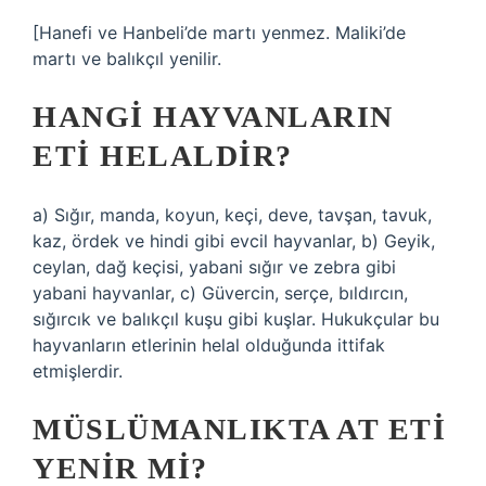
[Hanefi ve Hanbeli’de martı yenmez. Maliki’de
martı ve balıkçıl yenilir.
HANGI HAYVANLARIN
ETI HELALDIR?
a) Sığır, manda, koyun, keçi, deve, tavşan, tavuk,
kaz, ördek ve hindi gibi evcil hayvanlar, b) Geyik,
ceylan, dağ keçisi, yabani sığır ve zebra gibi
yabani hayvanlar, c) Güvercin, serçe, bıldırcın,
sığırcık ve balıkçıl kuşu gibi kuşlar. Hukukçular bu
hayvanların etlerinin helal olduğunda ittifak
etmişlerdir.
MÜSLÜMANLIKTA AT ETI
YENIR MI?