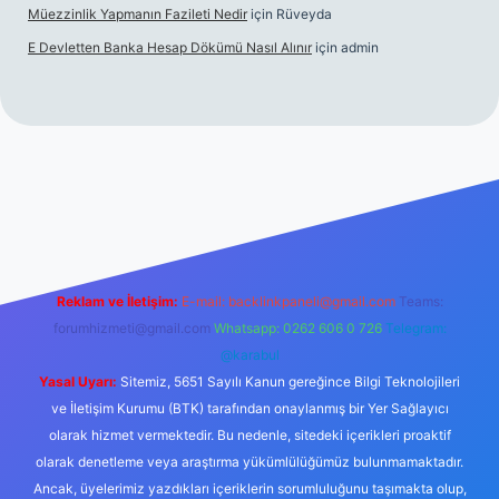
Müezzinlik Yapmanın Fazileti Nedir
için
Rüveyda
E Devletten Banka Hesap Dökümü Nasıl Alınır
için
admin
zle
Reklam ve İletişim:
E-mail:
backlinkpaneli@gmail.com
Teams:
forumhizmeti@gmail.com
Whatsapp: 0262 606 0 726
Telegram:
@karabul
Yasal Uyarı:
Sitemiz, 5651 Sayılı Kanun gereğince Bilgi Teknolojileri
ve İletişim Kurumu (BTK) tarafından onaylanmış bir Yer Sağlayıcı
olarak hizmet vermektedir. Bu nedenle, sitedeki içerikleri proaktif
olarak denetleme veya araştırma yükümlülüğümüz bulunmamaktadır.
Ancak, üyelerimiz yazdıkları içeriklerin sorumluluğunu taşımakta olup,