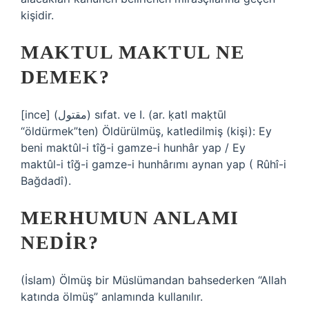
kişidir.
MAKTUL MAKTUL NE
DEMEK?
[ince] (ﻣﻘﺘﻮﻝ) sıfat. ve I. (ar. ḳatl maḳtūl
“öldürmek”ten) Öldürülmüş, katledilmiş (kişi): Ey
beni maktûl-i tîğ-i gamze-i hunhâr yap / Ey
maktûl-i tîğ-i gamze-i hunhârımı aynan yap ( Rûhî-i
Bağdadî).
MERHUMUN ANLAMI
NEDIR?
(İslam) Ölmüş bir Müslümandan bahsederken “Allah
katında ölmüş” anlamında kullanılır.