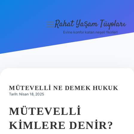
Rahat Yaşam Tüyoları
menüyü
aç
Evine konfor katan neşeli fikirler!
Anasayfa
Gizlilik Politikası
Yasal Uyarı
Hakkımızda
MÜTEVELLI NE DEMEK HUKUK
Tarih: Nisan 18, 2025
MÜTEVELLI
KIMLERE DENIR?