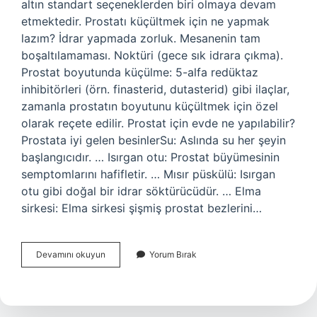
altın standart seçeneklerden biri olmaya devam
etmektedir. Prostatı küçültmek için ne yapmak
lazım? İdrar yapmada zorluk. Mesanenin tam
boşaltılamaması. Noktüri (gece sık idrara çıkma).
Prostat boyutunda küçülme: 5-alfa redüktaz
inhibitörleri (örn. finasterid, dutasterid) gibi ilaçlar,
zamanla prostatın boyutunu küçültmek için özel
olarak reçete edilir. Prostat için evde ne yapılabilir?
Prostata iyi gelen besinlerSu: Aslında su her şeyin
başlangıcıdır. … Isırgan otu: Prostat büyümesinin
semptomlarını hafifletir. … Mısır püskülü: Isırgan
otu gibi doğal bir idrar söktürücüdür. … Elma
sirkesi: Elma sirkesi şişmiş prostat bezlerini…
Prostat
Devamını okuyun
Yorum Bırak
Tedavisi
Ne
Iyi
Gelir