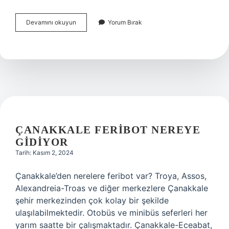
Hangi
Devamını okuyun
Yorum Bırak
Sözcüklerde
Büyük
Ve
Küçük
Ünlü
Uyumu
Aranmaz
ÇANAKKALE FERIBOT NEREYE
GIDIYOR
Tarih: Kasım 2, 2024
Çanakkale’den nerelere feribot var? Troya, Assos,
Alexandreia-Troas ve diğer merkezlere Çanakkale
şehir merkezinden çok kolay bir şekilde
ulaşılabilmektedir. Otobüs ve minibüs seferleri her
yarım saatte bir çalışmaktadır. Çanakkale-Eceabat,