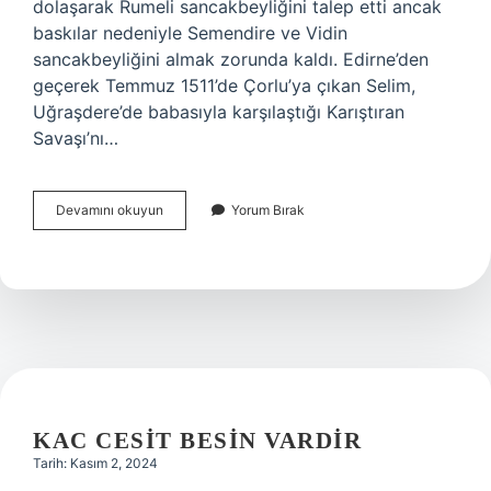
dolaşarak Rumeli sancakbeyliğini talep etti ancak
baskılar nedeniyle Semendire ve Vidin
sancakbeyliğini almak zorunda kaldı. Edirne’den
geçerek Temmuz 1511’de Çorlu’ya çıkan Selim,
Uğraşdere’de babasıyla karşılaştığı Karıştıran
Savaşı’nı…
Yavuz
Devamını okuyun
Yorum Bırak
Sultan
Selim
Kimi
Katletti
KAC CESIT BESIN VARDIR
Tarih: Kasım 2, 2024