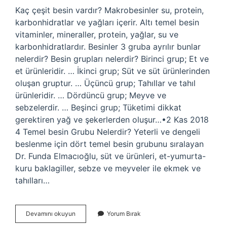
Kaç çeşit besin vardır? Makrobesinler su, protein,
karbonhidratlar ve yağları içerir. Altı temel besin
vitaminler, mineraller, protein, yağlar, su ve
karbonhidratlardır. Besinler 3 gruba ayrılır bunlar
nelerdir? Besin grupları nelerdir? Birinci grup; Et ve
et ürünleridir. … İkinci grup; Süt ve süt ürünlerinden
oluşan gruptur. … Üçüncü grup; Tahıllar ve tahıl
ürünleridir. … Dördüncü grup; Meyve ve
sebzelerdir. … Beşinci grup; Tüketimi dikkat
gerektiren yağ ve şekerlerden oluşur…•2 Kas 2018
4 Temel besin Grubu Nelerdir? Yeterli ve dengeli
beslenme için dört temel besin grubunu sıralayan
Dr. Funda Elmacıoğlu, süt ve ürünleri, et-yumurta-
kuru baklagiller, sebze ve meyveler ile ekmek ve
tahılları…
Kac
Devamını okuyun
Yorum Bırak
Cesit