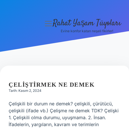
Rahat Yaşam Tüyoları
menüyü
aç
Evine konfor katan neşeli fikirler!
Anasayfa
Gizlilik Politikası
Yasal Uyarı
RAHAT
Hakkımızda
YAŞAM
ÇELIŞTIRMEK NE DEMEK
Tarih: Kasım 2, 2024
TÜYOLARI
Çelişkili bir durum ne demek? çelişkili, çürütücü,
YAZILAR
çelişkili (ifade vb.) Çelişme ne demek TDK? Çelişki
1. Çelişkili olma durumu, uyuşmama. 2. İnsan.
İfadelerin, yargıların, kavram ve terimlerin