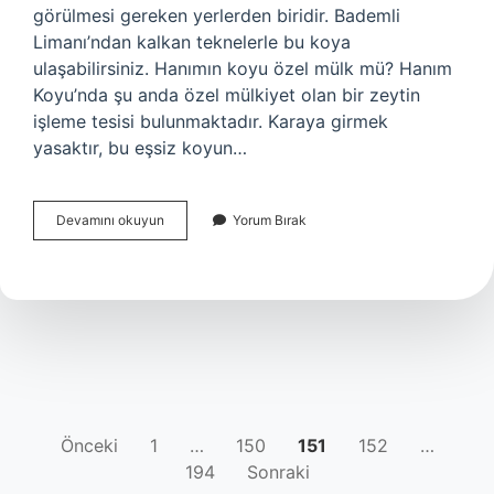
görülmesi gereken yerlerden biridir. Bademli
Limanı’ndan kalkan teknelerle bu koya
ulaşabilirsiniz. Hanımın koyu özel mülk mü? Hanım
Koyu’nda şu anda özel mülkiyet olan bir zeytin
işleme tesisi bulunmaktadır. Karaya girmek
yasaktır, bu eşsiz koyun…
Hanımın
Devamını okuyun
Yorum Bırak
Koyu
Arabayla
Nasıl
Gidilir
YAZI
Önceki
1
…
150
151
152
…
194
Sonraki
SAYFALAMASI