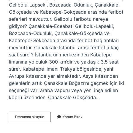
Gelibolu-Lapseki, Bozcaada-Odunluk, Çanakkale-
Gökçeada ve Kabatepe-Gökçeada arasında feribot
seferleri mevcuttur. Gelibolu feribotu nereye
gidiyor? Çanakkale-Eceabat, Gelibolu-Lapseki,
Bozcaada-Odunluk, Çanakkale-Gökçeada ve
Kabatepe-Gökçeada arasında feribot bağlantıları
mevcuttur. Çanakkale İstanbul arası feribotla kaç
saat sürer? İstanbul’un merkezinden Kabatepe
limanına yolculuk 300 km’dir ve yaklaşık 3,5 saat
sürer. Kabatepe limanı Trakya bölgesinde, yani
Avrupa kıtasında yer almaktadır. Asya kıtasından
gelenlerin artık Çanakkale Boğazı’nı geçmek için iki
seçeneği var: araba vapuru veya yeni inşa edilen
köprü üzerinden. Çanakkale Gökçeada…
Çanakkale
Devamını okuyun
Yorum Bırak
Feribot
Nereye
Gidiyor