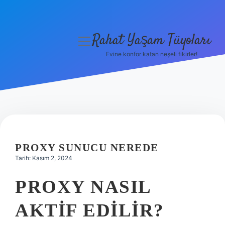
Rahat Yaşam Tüyoları
menüyü
aç
Evine konfor katan neşeli fikirler!
Anasayfa
Gizlilik Politikası
Yasal Uyarı
Hakkımızda
PROXY SUNUCU NEREDE
Tarih: Kasım 2, 2024
PROXY NASIL
AKTIF EDILIR?