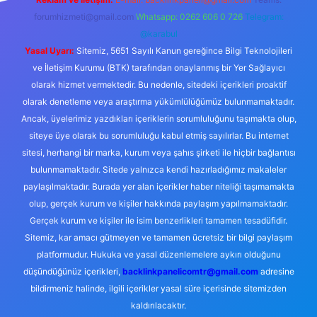
forumhizmeti@gmail.com
Whatsapp: 0262 606 0 726
Telegram:
@karabul
Yasal Uyarı:
Sitemiz, 5651 Sayılı Kanun gereğince Bilgi Teknolojileri
ve İletişim Kurumu (BTK) tarafından onaylanmış bir Yer Sağlayıcı
olarak hizmet vermektedir. Bu nedenle, sitedeki içerikleri proaktif
olarak denetleme veya araştırma yükümlülüğümüz bulunmamaktadır.
Ancak, üyelerimiz yazdıkları içeriklerin sorumluluğunu taşımakta olup,
siteye üye olarak bu sorumluluğu kabul etmiş sayılırlar. Bu internet
sitesi, herhangi bir marka, kurum veya şahıs şirketi ile hiçbir bağlantısı
bulunmamaktadır. Sitede yalnızca kendi hazırladığımız makaleler
paylaşılmaktadır. Burada yer alan içerikler haber niteliği taşımamakta
olup, gerçek kurum ve kişiler hakkında paylaşım yapılmamaktadır.
Gerçek kurum ve kişiler ile isim benzerlikleri tamamen tesadüfidir.
Sitemiz, kar amacı gütmeyen ve tamamen ücretsiz bir bilgi paylaşım
platformudur. Hukuka ve yasal düzenlemelere aykırı olduğunu
düşündüğünüz içerikleri,
backlinkpanelicomtr@gmail.com
adresine
bildirmeniz halinde, ilgili içerikler yasal süre içerisinde sitemizden
kaldırılacaktır.