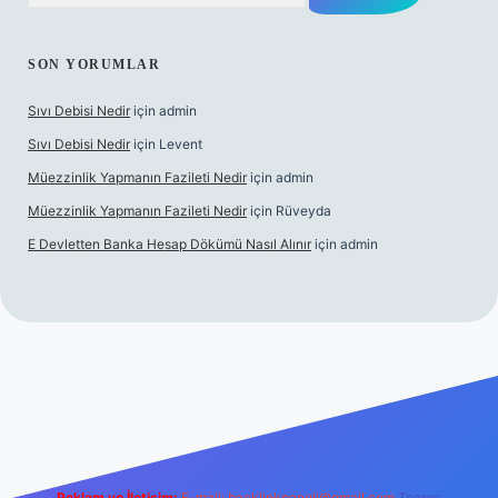
SON YORUMLAR
Sıvı Debisi Nedir
için
admin
Sıvı Debisi Nedir
için
Levent
Müezzinlik Yapmanın Fazileti Nedir
için
admin
Müezzinlik Yapmanın Fazileti Nedir
için
Rüveyda
E Devletten Banka Hesap Dökümü Nasıl Alınır
için
admin
ç izle
Reklam ve İletişim:
E-mail:
backlinkpaneli@gmail.com
Teams: