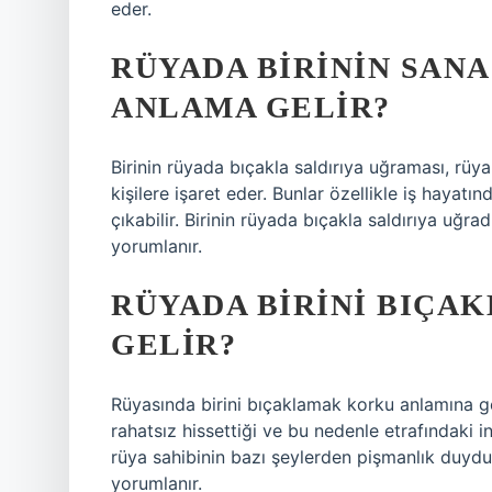
eder.
RÜYADA BIRININ SANA
ANLAMA GELIR?
Birinin rüyada bıçakla saldırıya uğraması, rüy
kişilere işaret eder. Bunlar özellikle iş hayat
çıkabilir. Birinin rüyada bıçakla saldırıya uğra
yorumlanır.
RÜYADA BIRINI BIÇA
GELIR?
Rüyasında birini bıçaklamak korku anlamına gel
rahatsız hissettiği ve bu nedenle etrafındaki 
rüya sahibinin bazı şeylerden pişmanlık duyd
yorumlanır.