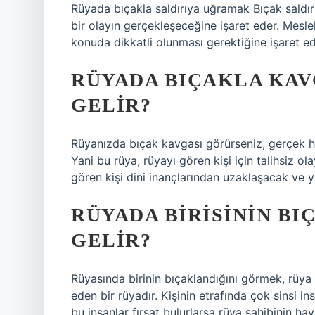
Rüyada bıçakla saldırıya uğramak Bıçak saldırıs
bir olayın gerçekleşeceğine işaret eder. Mesl
konuda dikkatli olunması gerektiğine işaret ed
RÜYADA BIÇAKLA KA
GELIR?
Rüyanızda bıçak kavgası görürseniz, gerçek ha
Yani bu rüya, rüyayı gören kişi için talihsiz o
gören kişi dini inançlarından uzaklaşacak ve ya
RÜYADA BIRISININ B
GELIR?
Rüyasında birinin bıçaklandığını görmek, rüya 
eden bir rüyadır. Kişinin etrafında çok sinsi in
bu insanlar fırsat bulurlarsa rüya sahibinin hay