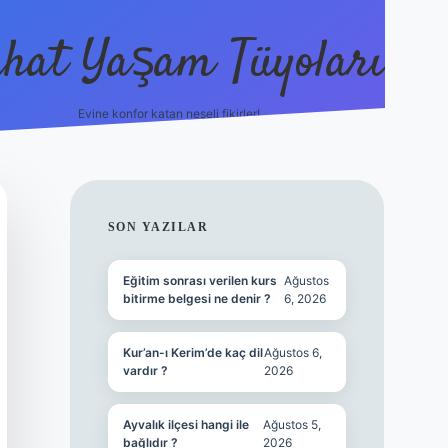
hat Yaşam Tüyoları
Evine konfor katan neşeli fikirler!
ilbet canlı maç izle
SIDEBAR
SON YAZILAR
Eğitim sonrası verilen kurs
Ağustos
bitirme belgesi ne denir ?
6, 2026
Kur’an-ı Kerim’de kaç dil
Ağustos 6,
vardır ?
2026
Ayvalık ilçesi hangi ile
Ağustos 5,
bağlıdır ?
2026