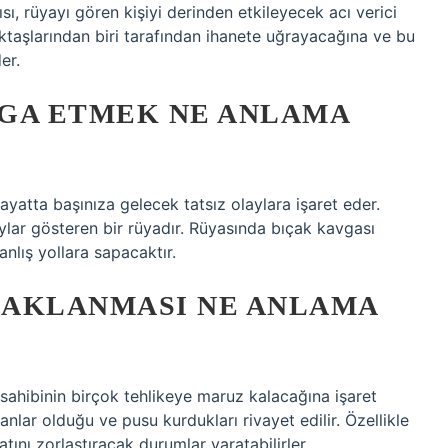
ı, rüyayı gören kişiyi derinden etkileyecek acı verici
ektaşlarından biri tarafından ihanete uğrayacağına ve bu
er.
VGA ETMEK NE ANLAMA
yatta başınıza gelecek tatsız olaylara işaret eder.
laylar gösteren bir rüyadır. Rüyasında bıçak kavgası
nlış yollara sapacaktır.
IÇAKLANMASI NE ANLAMA
sahibinin birçok tehlikeye maruz kalacağına işaret
sanlar olduğu ve pusu kurdukları rivayet edilir. Özellikle
atını zorlaştıracak durumlar yaratabilirler.