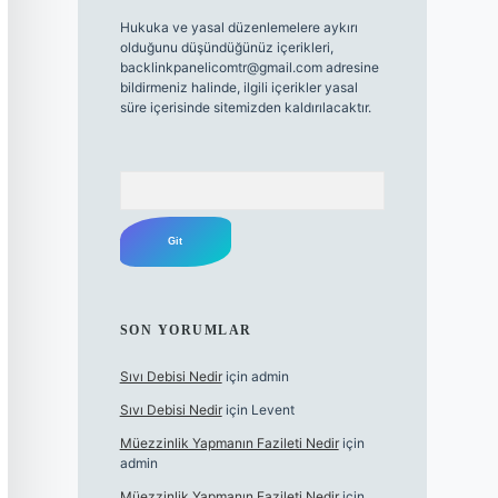
Hukuka ve yasal düzenlemelere aykırı
olduğunu düşündüğünüz içerikleri,
backlinkpanelicomtr@gmail.com
adresine
bildirmeniz halinde, ilgili içerikler yasal
süre içerisinde sitemizden kaldırılacaktır.
Arama
SON YORUMLAR
Sıvı Debisi Nedir
için
admin
Sıvı Debisi Nedir
için
Levent
Müezzinlik Yapmanın Fazileti Nedir
için
admin
Müezzinlik Yapmanın Fazileti Nedir
için