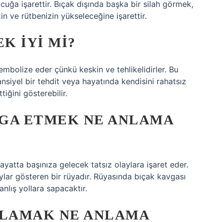
uğa işarettir. Bıçak dışında başka bir silah görmek,
in ve rütbenizin yükseleceğine işarettir.
K IYI MI?
embolize eder çünkü keskin ve tehlikelidirler. Bu
nsiyel bir tehdit veya hayatında kendisini rahatsız
iğini gösterebilir.
VGA ETMEK NE ANLAMA
yatta başınıza gelecek tatsız olaylara işaret eder.
laylar gösteren bir rüyadır. Rüyasında bıçak kavgası
nlış yollara sapacaktır.
ALAMAK NE ANLAMA