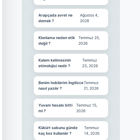
Arapçada avret ne
Ağustos 4,
demek ?
2026
Klonlama neden etik
Temmuz 25,
değil ?
2026
Kalem kelimesinin
Temmuz
etimolojisi nedir ?
23, 2026
Benim hobilerim İngilizce
Temmuz
nasıl yazılır ?
21, 2026
Yuvam hesabı bitti
Temmuz 15,
mi ?
2026
Kükürt sabunu günde
Temmuz
kaç kez kullanılır ?
14, 2026