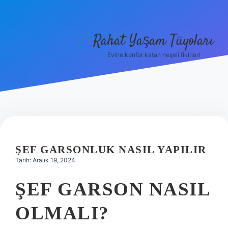
Rahat Yaşam Tüyoları
menüyü
aç
Evine konfor katan neşeli fikirler!
Anasayfa
Gizlilik Politikası
Yasal Uyarı
Hakkımızda
ŞEF GARSONLUK NASIL YAPILIR
Tarih: Aralık 19, 2024
ŞEF GARSON NASIL
OLMALI?