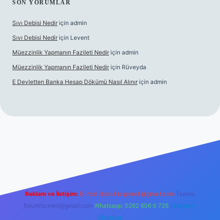
SON YORUMLAR
Sıvı Debisi Nedir
için
admin
Sıvı Debisi Nedir
için
Levent
Müezzinlik Yapmanın Fazileti Nedir
için
admin
Müezzinlik Yapmanın Fazileti Nedir
için
Rüveyda
E Devletten Banka Hesap Dökümü Nasıl Alınır
için
admin
e
Reklam ve İletişim:
E-mail:
backlinkpaneli@gmail.com
Teams:
forumhizmeti@gmail.com
Whatsapp: 0262 606 0 726
Telegram:
@karabul