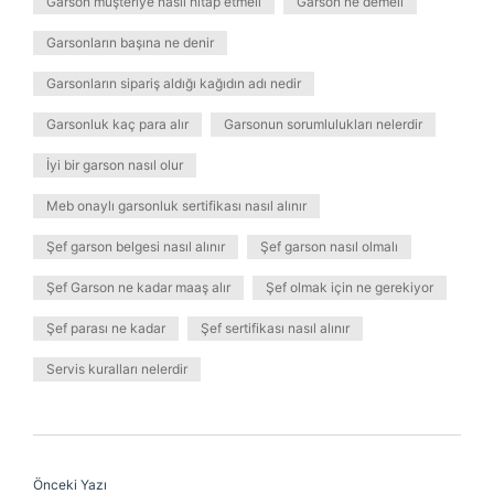
Garson müşteriye nasıl hitap etmeli
Garson ne demeli
Garsonların başına ne denir
Garsonların sipariş aldığı kağıdın adı nedir
Garsonluk kaç para alır
Garsonun sorumlulukları nelerdir
İyi bir garson nasıl olur
Meb onaylı garsonluk sertifikası nasıl alınır
Şef garson belgesi nasıl alınır
Şef garson nasıl olmalı
Şef Garson ne kadar maaş alır
Şef olmak için ne gerekiyor
Şef parası ne kadar
Şef sertifikası nasıl alınır
Servis kuralları nelerdir
Önceki Yazı