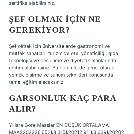
sertifika alabilirsiniz.
ŞEF OLMAK IÇIN NE
GEREKIYOR?
Şef olmak için üniversitelerde gastronomi ve
mutfak sanatları, turizm ve otel yöneticiliği, gıda
teknolojisi ve beslenme ve diyetetik alanlarında
eğitim alabilirsiniz. Bu bölümlerde genel olarak
yemek pişirme ve sunum teknikleri konusunda
temel eğitim alacaksınız.
GARSONLUK KAÇ PARA
ALIR?
Yıllara Göre Maaşlar EN DÜŞÜK ORTALAMA
MAAŞ202226.652₺8.315₺20212.911₺3.639₺20202