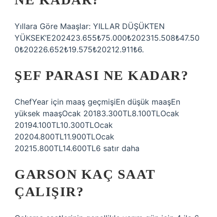
Yıllara Göre Maaşlar: YILLAR DÜŞÜKTEN
YÜKSEK’E202423.655₺75.000₺202315.508₺47.50
0₺20226.652₺19.575₺20212.911₺6.
ŞEF PARASI NE KADAR?
ChefYear için maaş geçmişiEn düşük maaşEn
yüksek maaşOcak 20183.300TL8.100TLOcak
20194.100TL10.300TLOcak
20204.800TL11.900TLOcak
20215.800TL14.600TL6 satır daha
GARSON KAÇ SAAT
ÇALIŞIR?