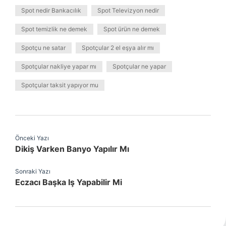
Spot nedir Bankacılık
Spot Televizyon nedir
Spot temizlik ne demek
Spot ürün ne demek
Spotçu ne satar
Spotçular 2 el eşya alır mı
Spotçular nakliye yapar mı
Spotçular ne yapar
Spotçular taksit yapıyor mu
Önceki Yazı
Dikiş Varken Banyo Yapılır Mı
Sonraki Yazı
Eczacı Başka Iş Yapabilir Mi