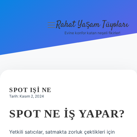
Rahat Yaşam Tüyoları
menüyü
aç
Evine konfor katan neşeli fikirler!
Anasayfa
Gizlilik Politikası
Yasal Uyarı
Hakkımızda
SPOT IŞI NE
Tarih: Kasım 2, 2024
SPOT NE IŞ YAPAR?
Yetkili satıcılar, satmakta zorluk çektikleri için