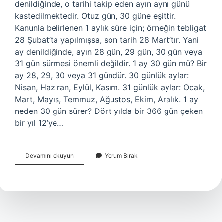
denildiğinde, o tarihi takip eden ayın aynı günü
kastedilmektedir. Otuz gün, 30 güne eşittir.
Kanunla belirlenen 1 aylık süre için; örneğin tebligat
28 Şubat’ta yapılmışsa, son tarih 28 Mart’tır. Yani
ay denildiğinde, ayın 28 gün, 29 gün, 30 gün veya
31 gün sürmesi önemli değildir. 1 ay 30 gün mü? Bir
ay 28, 29, 30 veya 31 gündür. 30 günlük aylar:
Nisan, Haziran, Eylül, Kasım. 31 günlük aylar: Ocak,
Mart, Mayıs, Temmuz, Ağustos, Ekim, Aralık. 1 ay
neden 30 gün sürer? Dört yılda bir 366 gün çeken
bir yıl 12’ye…
1
Devamını okuyun
Yorum Bırak
Ay
30
Gün
Kaç
Gündür