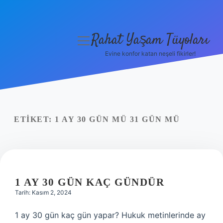
Rahat Yaşam Tüyoları
menüyü
aç
Evine konfor katan neşeli fikirler!
Anasayfa
Gizlilik Politikası
Yasal Uyarı
ETIKET:
1 AY 30 GÜN MÜ 31 GÜN MÜ
Hakkımızda
1 AY 30 GÜN KAÇ GÜNDÜR
Tarih: Kasım 2, 2024
1 ay 30 gün kaç gün yapar? Hukuk metinlerinde ay