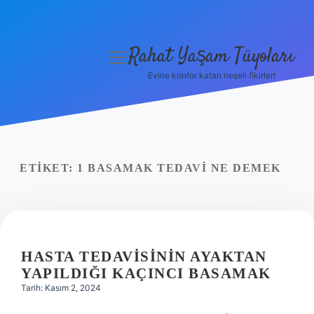
Rahat Yaşam Tüyoları
menüyü
aç
Evine konfor katan neşeli fikirler!
Anasayfa
Gizlilik Politikası
Yasal Uyarı
ETIKET:
1 BASAMAK TEDAVI NE DEMEK
Hakkımızda
HASTA TEDAVISININ AYAKTAN
YAPILDIĞI KAÇINCI BASAMAK
Tarih: Kasım 2, 2024