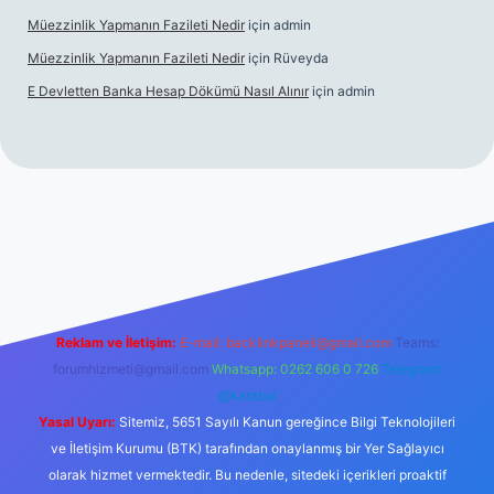
Müezzinlik Yapmanın Fazileti Nedir
için
admin
Müezzinlik Yapmanın Fazileti Nedir
için
Rüveyda
E Devletten Banka Hesap Dökümü Nasıl Alınır
için
admin
canlı maç izle
Reklam ve İletişim:
E-mail:
backlinkpaneli@gmail.com
Teams:
forumhizmeti@gmail.com
Whatsapp: 0262 606 0 726
Telegram:
@karabul
Yasal Uyarı:
Sitemiz, 5651 Sayılı Kanun gereğince Bilgi Teknolojileri
ve İletişim Kurumu (BTK) tarafından onaylanmış bir Yer Sağlayıcı
olarak hizmet vermektedir. Bu nedenle, sitedeki içerikleri proaktif