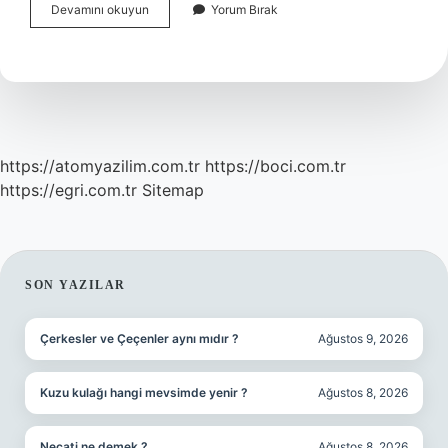
Hasta
Devamını okuyun
Yorum Bırak
Tedavisinin
Ayaktan
Yapıldığı
Kaçıncı
Basamak
https://atomyazilim.com.tr
https://boci.com.tr
https://egri.com.tr
Sitemap
SIDEBAR
SON YAZILAR
Çerkesler ve Çeçenler aynı mıdır ?
Ağustos 9, 2026
Kuzu kulağı hangi mevsimde yenir ?
Ağustos 8, 2026
Necati ne demek ?
Ağustos 8, 2026