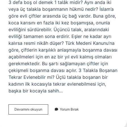
3 defa boş ol demek 1 talâk midir? Aynı anda iki
veya üç talakla boşanmanın hükmü nedir? İslam’a
göre evli çiftler arasında üç bağ vardır. Buna göre,
koca karısını en fazla iki kez boşamışsa, onunla
evliliğini sürdürebilir. Üçüncü talak, aralarındaki
evliliği tamamen sona erdirir. Eşler ne kadar ayrı
kalırsa resmi nikâh düşer? Türk Medeni Kanunu’na
göre, çiftlerin karşılıklı anlaşmayla boşanma davası
açabilmeleri için en az bir yıl evli kalmış olmaları
gerekmektedir. Bu şartı sağlamayan çiftler için
çekişmeli boşanma davası açılır. 3 Talakla Boşanan
Tekrar Evlenebilir mi? Üçlü talakla boşanan bir
kadının ilk kocasıyla tekrar evlenebilmesi için,
başka bir kocayla sahih…
Mahkemede
Devamını okuyun
Yorum Bırak
Boşanmak
Kaç
Talâk