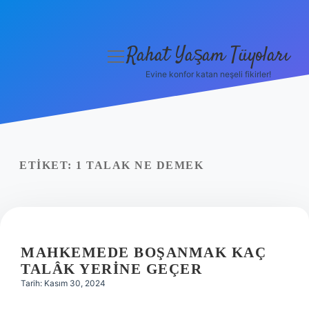
Rahat Yaşam Tüyoları
menüyü
aç
Evine konfor katan neşeli fikirler!
Anasayfa
Gizlilik Politikası
Yasal Uyarı
ETIKET:
1 TALAK NE DEMEK
Hakkımızda
MAHKEMEDE BOŞANMAK KAÇ
TALÂK YERINE GEÇER
Tarih: Kasım 30, 2024