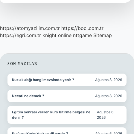
Yerine
Geçer
https://atomyazilim.com.tr
https://boci.com.tr
https://egri.com.tr
knight online
nttgame
Sitemap
SIDEBAR
SON YAZILAR
Kuzu kulağı hangi mevsimde yenir ?
Ağustos 8, 2026
Necati ne demek ?
Ağustos 8, 2026
Eğitim sonrası verilen kurs bitirme belgesi ne
Ağustos 6,
denir ?
2026
Kur’an-ı Kerim’de kaç dil vardır ?
Ağustos 6, 2026