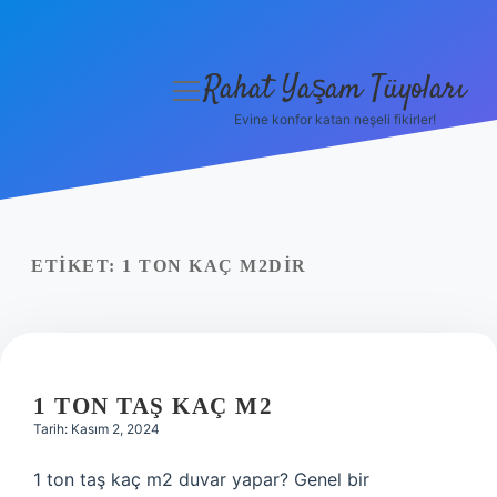
Rahat Yaşam Tüyoları
menüyü
aç
Evine konfor katan neşeli fikirler!
Anasayfa
Gizlilik Politikası
Yasal Uyarı
ETIKET:
1 TON KAÇ M2DIR
Hakkımızda
1 TON TAŞ KAÇ M2
Tarih: Kasım 2, 2024
1 ton taş kaç m2 duvar yapar? Genel bir