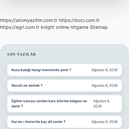
https://atomyazilim.com.tr
https://boci.com.tr
https://egri.com.tr
knight online
nttgame
Sitemap
SIDEBAR
SON YAZILAR
Kuzu kulağı hangi mevsimde yenir ?
Ağustos 8, 2026
Necati ne demek ?
Ağustos 8, 2026
Eğitim sonrası verilen kurs bitirme belgesi ne
Ağustos 6,
denir ?
2026
Kur’an-ı Kerim’de kaç dil vardır ?
Ağustos 6, 2026