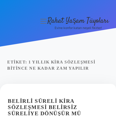
Rahat Yaşam Tüyoları
menüyü
aç
Evine konfor katan neşeli fikirler!
Anasayfa
Gizlilik Politikası
Yasal Uyarı
ETIKET:
1 YILLIK KIRA SÖZLEŞMESI
BITINCE NE KADAR ZAM YAPILIR
Hakkımızda
BELIRLI SÜRELI KIRA
SÖZLEŞMESI BELIRSIZ
SÜRELIYE DÖNÜŞÜR MÜ