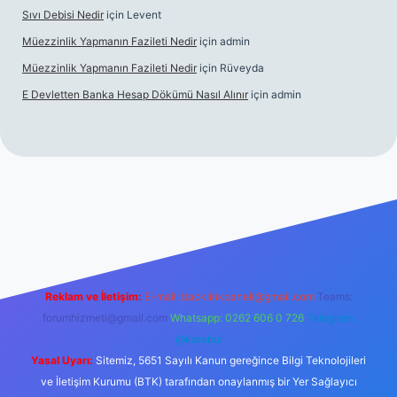
Sıvı Debisi Nedir
için
Levent
Müezzinlik Yapmanın Fazileti Nedir
için
admin
Müezzinlik Yapmanın Fazileti Nedir
için
Rüveyda
E Devletten Banka Hesap Dökümü Nasıl Alınır
için
admin
anlı maç izle
Reklam ve İletişim:
E-mail:
backlinkpaneli@gmail.com
Teams:
forumhizmeti@gmail.com
Whatsapp: 0262 606 0 726
Telegram:
@karabul
Yasal Uyarı:
Sitemiz, 5651 Sayılı Kanun gereğince Bilgi Teknolojileri
ve İletişim Kurumu (BTK) tarafından onaylanmış bir Yer Sağlayıcı