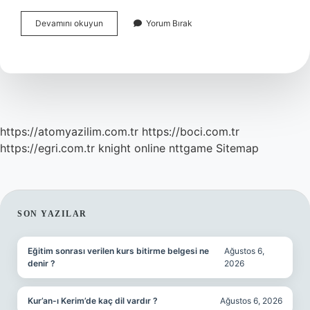
Belirli
Devamını okuyun
Yorum Bırak
Süreli
Kira
Sözleşmesi
Belirsiz
Süreliye
Dönüşür
Mü
https://atomyazilim.com.tr
https://boci.com.tr
https://egri.com.tr
knight online
nttgame
Sitemap
SIDEBAR
SON YAZILAR
Eğitim sonrası verilen kurs bitirme belgesi ne
Ağustos 6,
denir ?
2026
Kur’an-ı Kerim’de kaç dil vardır ?
Ağustos 6, 2026