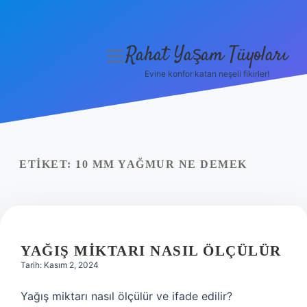
Rahat Yaşam Tüyoları
menüyü
aç
Evine konfor katan neşeli fikirler!
Anasayfa
Gizlilik Politikası
Yasal Uyarı
ETIKET:
10 MM YAĞMUR NE DEMEK
Hakkımızda
YAĞIŞ MIKTARI NASIL ÖLÇÜLÜR
Tarih: Kasım 2, 2024
Yağış miktarı nasıl ölçülür ve ifade edilir?