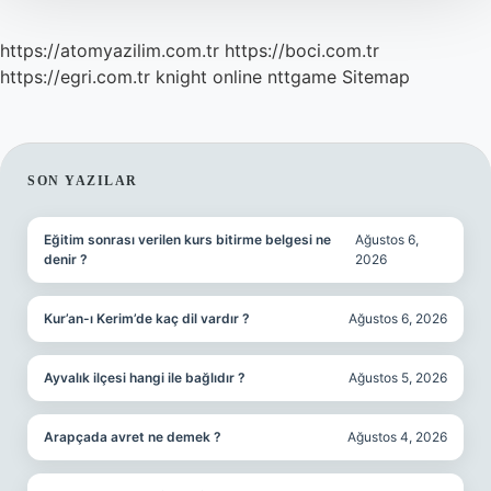
https://atomyazilim.com.tr
https://boci.com.tr
https://egri.com.tr
knight online
nttgame
Sitemap
SIDEBAR
SON YAZILAR
Eğitim sonrası verilen kurs bitirme belgesi ne
Ağustos 6,
denir ?
2026
Kur’an-ı Kerim’de kaç dil vardır ?
Ağustos 6, 2026
Ayvalık ilçesi hangi ile bağlıdır ?
Ağustos 5, 2026
Arapçada avret ne demek ?
Ağustos 4, 2026