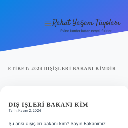
Rahat Yaşam Tüyoları
menüyü
aç
Evine konfor katan neşeli fikirler!
Anasayfa
Gizlilik Politikası
Yasal Uyarı
ETIKET:
2024 DIŞIŞLERI BAKANI KIMDIR
Hakkımızda
DIŞ IŞLERI BAKANI KIM
Tarih: Kasım 2, 2024
Şu anki dışişleri bakanı kim? Sayın Bakanımız