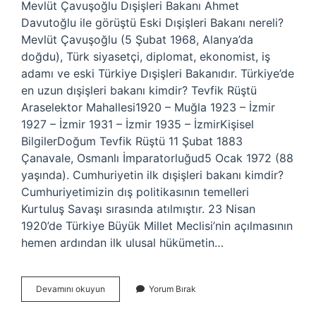
Mevlüt Çavuşoğlu Dışişleri Bakanı Ahmet
Davutoğlu ile görüştü Eski Dışişleri Bakanı nereli?
Mevlüt Çavuşoğlu (5 Şubat 1968, Alanya’da
doğdu), Türk siyasetçi, diplomat, ekonomist, iş
adamı ve eski Türkiye Dışişleri Bakanıdır. Türkiye’de
en uzun dışişleri bakanı kimdir? Tevfik Rüştü
Araselektor Mahallesi1920 – Muğla 1923 – İzmir
1927 – İzmir 1931 – İzmir 1935 – İzmirKişisel
BilgilerDoğum Tevfik Rüştü 11 Şubat 1883
Çanavale, Osmanlı İmparatorluğud5 Ocak 1972 (88
yaşında). Cumhuriyetin ilk dışişleri bakanı kimdir?
Cumhuriyetimizin dış politikasının temelleri
Kurtuluş Savaşı sırasında atılmıştır. 23 Nisan
1920’de Türkiye Büyük Millet Meclisi’nin açılmasının
hemen ardından ilk ulusal hükümetin…
Dış
Devamını okuyun
Yorum Bırak
Işleri
Bakanı