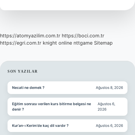
Kim
https://atomyazilim.com.tr
https://boci.com.tr
https://egri.com.tr
knight online
nttgame
Sitemap
SIDEBAR
SON YAZILAR
Necati ne demek ?
Ağustos 8, 2026
Eğitim sonrası verilen kurs bitirme belgesi ne
Ağustos 6,
denir ?
2026
Kur’an-ı Kerim’de kaç dil vardır ?
Ağustos 6, 2026