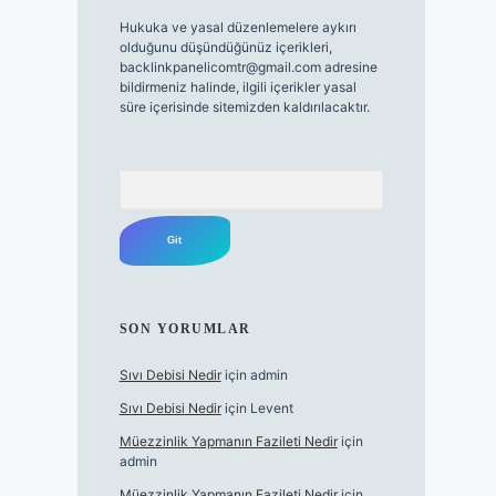
Hukuka ve yasal düzenlemelere aykırı
olduğunu düşündüğünüz içerikleri,
backlinkpanelicomtr@gmail.com
adresine
bildirmeniz halinde, ilgili içerikler yasal
süre içerisinde sitemizden kaldırılacaktır.
Arama
SON YORUMLAR
Sıvı Debisi Nedir
için
admin
Sıvı Debisi Nedir
için
Levent
Müezzinlik Yapmanın Fazileti Nedir
için
admin
Müezzinlik Yapmanın Fazileti Nedir
için