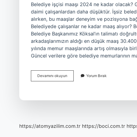
Belediye işçisi maaşı 2024 ne kadar olacak? Geçi
daimi çalışanlardan daha düşüktür. İşsiz bele
alırken, bu maaşlar deneyim ve pozisyona bağl
Belediyede çalışanlar ne kadar maaş alıyor? 
Belediye Başkanımız Köksal’ın talimatı doğrul
arkadaşlarımızın aldığı en düşük maaş 30.40
yılında memur maaşlarında artış olmasıyla birl
Güncel verilere göre belediye memurlarının ma
Belediye
Devamını okuyun
Yorum Bırak
Personeli
Ne
Kadar
Maaş
Alıyor
https://atomyazilim.com.tr
https://boci.com.tr
http