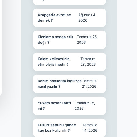
Arapçada avret ne
Ağustos 4,
demek ?
2026
Klonlama neden etik
Temmuz 25,
değil ?
2026
Kalem kelimesinin
Temmuz
etimolojisi nedir ?
23, 2026
Benim hobilerim İngilizce
Temmuz
nasıl yazılır ?
21, 2026
Yuvam hesabı bitti
Temmuz 15,
mi ?
2026
Kükürt sabunu günde
Temmuz
kaç kez kullanılır ?
14, 2026