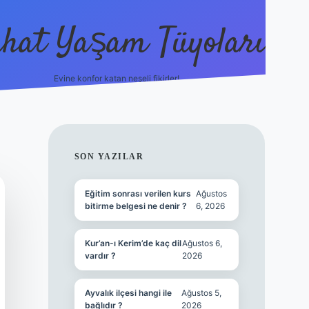
hat Yaşam Tüyoları
Evine konfor katan neşeli fikirler!
ilbet canlı maç i
SIDEBAR
SON YAZILAR
Eğitim sonrası verilen kurs
Ağustos
bitirme belgesi ne denir ?
6, 2026
Kur’an-ı Kerim’de kaç dil
Ağustos 6,
vardır ?
2026
Ayvalık ilçesi hangi ile
Ağustos 5,
bağlıdır ?
2026