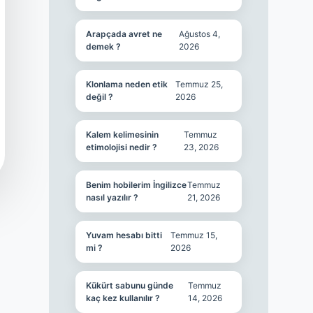
Arapçada avret ne
Ağustos 4,
demek ?
2026
Klonlama neden etik
Temmuz 25,
değil ?
2026
Kalem kelimesinin
Temmuz
etimolojisi nedir ?
23, 2026
Benim hobilerim İngilizce
Temmuz
nasıl yazılır ?
21, 2026
Yuvam hesabı bitti
Temmuz 15,
mi ?
2026
Kükürt sabunu günde
Temmuz
kaç kez kullanılır ?
14, 2026