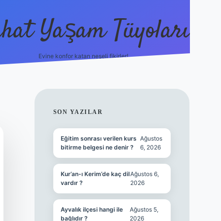
hat Yaşam Tüyoları
Evine konfor katan neşeli fikirler!
ilbet canlı maç
SIDEBAR
SON YAZILAR
Eğitim sonrası verilen kurs
Ağustos
bitirme belgesi ne denir ?
6, 2026
Kur’an-ı Kerim’de kaç dil
Ağustos 6,
vardır ?
2026
Ayvalık ilçesi hangi ile
Ağustos 5,
bağlıdır ?
2026