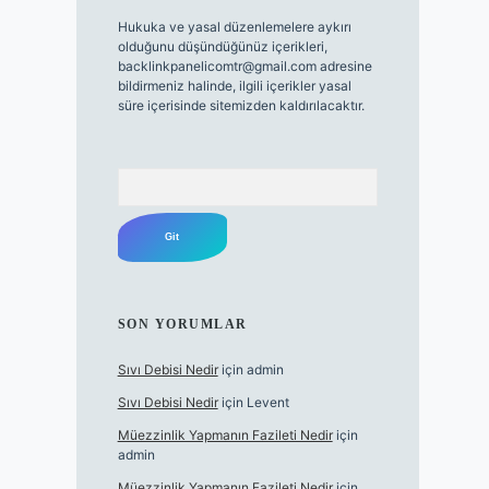
Hukuka ve yasal düzenlemelere aykırı
olduğunu düşündüğünüz içerikleri,
backlinkpanelicomtr@gmail.com
adresine
bildirmeniz halinde, ilgili içerikler yasal
süre içerisinde sitemizden kaldırılacaktır.
Arama
SON YORUMLAR
Sıvı Debisi Nedir
için
admin
Sıvı Debisi Nedir
için
Levent
Müezzinlik Yapmanın Fazileti Nedir
için
admin
Müezzinlik Yapmanın Fazileti Nedir
için