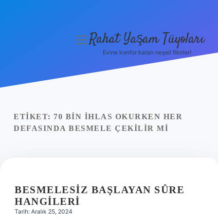
Rahat Yaşam Tüyoları
menüyü
aç
Evine konfor katan neşeli fikirler!
Anasayfa
Gizlilik Politikası
Yasal Uyarı
ETIKET:
70 BIN IHLAS OKURKEN HER
DEFASINDA BESMELE ÇEKILIR MI
Hakkımızda
BESMELESIZ BAŞLAYAN SÛRE
HANGILERI
Tarih: Aralık 25, 2024