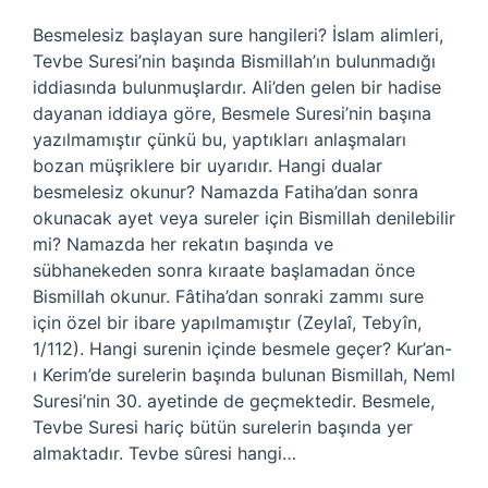
Besmelesiz başlayan sure hangileri? İslam alimleri,
Tevbe Suresi’nin başında Bismillah’ın bulunmadığı
iddiasında bulunmuşlardır. Ali’den gelen bir hadise
dayanan iddiaya göre, Besmele Suresi’nin başına
yazılmamıştır çünkü bu, yaptıkları anlaşmaları
bozan müşriklere bir uyarıdır. Hangi dualar
besmelesiz okunur? Namazda Fatiha’dan sonra
okunacak ayet veya sureler için Bismillah denilebilir
mi? Namazda her rekatın başında ve
sübhanekeden sonra kıraate başlamadan önce
Bismillah okunur. Fâtiha’dan sonraki zammı sure
için özel bir ibare yapılmamıştır (Zeylaî, Tebyîn,
1/112). Hangi surenin içinde besmele geçer? Kur’an-
ı Kerim’de surelerin başında bulunan Bismillah, Neml
Suresi’nin 30. ayetinde de geçmektedir. Besmele,
Tevbe Suresi hariç bütün surelerin başında yer
almaktadır. Tevbe sûresi hangi…