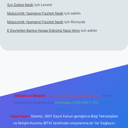
Sıvı Debisi Nedir
için
Levent
Müezzinlik Yapmanın Fazileti Nedir
için
admin
Müezzinlik Yapmanın Fazileti Nedir
için
Rüveyda
E Devletten Banka Hesap Dökümü Nasıl Alınır
için
admin
canlı maç izle
Reklam ve İletişim:
E-mail:
backlinkpaneli@gmail.com
Teams:
forumhizmeti@gmail.com
Whatsapp: 0262 606 0 726
Telegram:
@karabul
Yasal Uyarı:
Sitemiz, 5651 Sayılı Kanun gereğince Bilgi Teknolojileri
ve İletişim Kurumu (BTK) tarafından onaylanmış bir Yer Sağlayıcı