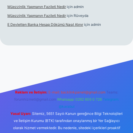
Müezzinlik Yapmanın Fazileti Nedir
için
admin
Müezzinlik Yapmanın Fazileti Nedir
için
Rüveyda
E Devletten Banka Hesap Dökümü Nasıl Alınır
için
admin
canlı maç izle
Reklam ve İletişim:
E-mail:
backlinkpaneli@gmail.com
Teams:
forumhizmeti@gmail.com
Whatsapp: 0262 606 0 726
Telegram:
@karabul
Yasal Uyarı:
Sitemiz, 5651 Sayılı Kanun gereğince Bilgi Teknolojileri
ve İletişim Kurumu (BTK) tarafından onaylanmış bir Yer Sağlayıcı
olarak hizmet vermektedir. Bu nedenle, sitedeki içerikleri proaktif