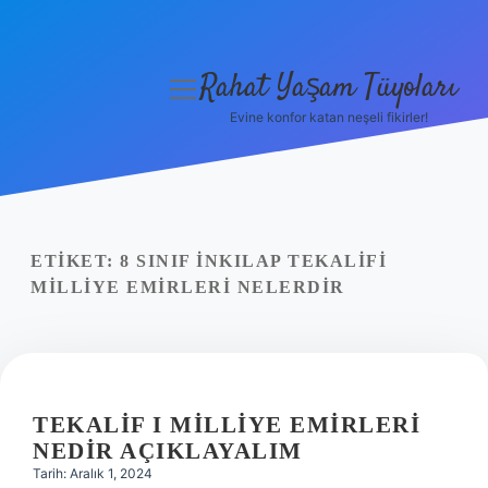
Rahat Yaşam Tüyoları
menüyü
aç
Evine konfor katan neşeli fikirler!
Anasayfa
Gizlilik Politikası
Yasal Uyarı
ETIKET:
8 SINIF INKILAP TEKALIFI
MILLIYE EMIRLERI NELERDIR
Hakkımızda
TEKALIF I MILLIYE EMIRLERI
NEDIR AÇIKLAYALIM
Tarih: Aralık 1, 2024