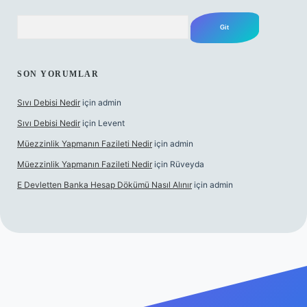
Arama
SON YORUMLAR
Sıvı Debisi Nedir
için
admin
Sıvı Debisi Nedir
için
Levent
Müezzinlik Yapmanın Fazileti Nedir
için
admin
Müezzinlik Yapmanın Fazileti Nedir
için
Rüveyda
E Devletten Banka Hesap Dökümü Nasıl Alınır
için
admin
anlı maç izle