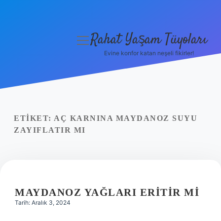
Rahat Yaşam Tüyoları
menüyü
aç
Evine konfor katan neşeli fikirler!
Anasayfa
Gizlilik Politikası
Yasal Uyarı
ETIKET:
AÇ KARNINA MAYDANOZ SUYU
ZAYIFLATIR MI
Hakkımızda
MAYDANOZ YAĞLARI ERITIR MI
Tarih: Aralık 3, 2024