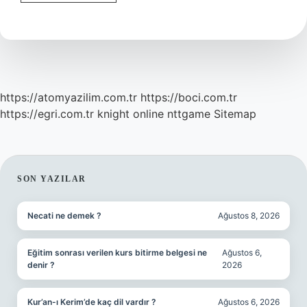
Yağları
Eritir
Mi
https://atomyazilim.com.tr
https://boci.com.tr
https://egri.com.tr
knight online
nttgame
Sitemap
SIDEBAR
SON YAZILAR
Necati ne demek ?
Ağustos 8, 2026
Eğitim sonrası verilen kurs bitirme belgesi ne
Ağustos 6,
denir ?
2026
Kur’an-ı Kerim’de kaç dil vardır ?
Ağustos 6, 2026