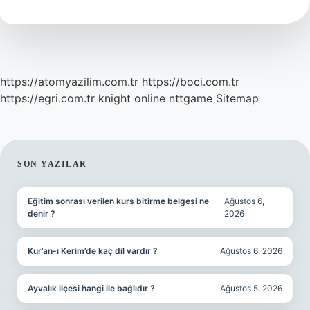
Olur
https://atomyazilim.com.tr
https://boci.com.tr
https://egri.com.tr
knight online
nttgame
Sitemap
SIDEBAR
SON YAZILAR
Eğitim sonrası verilen kurs bitirme belgesi ne
Ağustos 6,
denir ?
2026
Kur’an-ı Kerim’de kaç dil vardır ?
Ağustos 6, 2026
Ayvalık ilçesi hangi ile bağlıdır ?
Ağustos 5, 2026