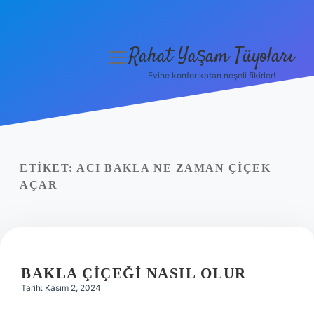
Rahat Yaşam Tüyoları
menüyü
aç
Evine konfor katan neşeli fikirler!
Anasayfa
Gizlilik Politikası
Yasal Uyarı
ETIKET:
ACI BAKLA NE ZAMAN ÇIÇEK
AÇAR
Hakkımızda
BAKLA ÇIÇEĞI NASIL OLUR
Tarih: Kasım 2, 2024