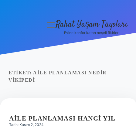
Rahat Yaşam Tüyoları
menüyü
aç
Evine konfor katan neşeli fikirler!
Anasayfa
Gizlilik Politikası
Yasal Uyarı
ETIKET:
AILE PLANLAMASI NEDIR
VIKIPEDI
Hakkımızda
AILE PLANLAMASI HANGI YIL
Tarih: Kasım 2, 2024