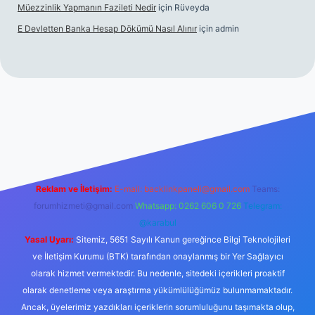
Müezzinlik Yapmanın Fazileti Nedir
için
Rüveyda
E Devletten Banka Hesap Dökümü Nasıl Alınır
için
admin
canlı maç izle
Reklam ve İletişim:
E-mail:
backlinkpaneli@gmail.com
Teams:
forumhizmeti@gmail.com
Whatsapp: 0262 606 0 726
Telegram:
@karabul
Yasal Uyarı:
Sitemiz, 5651 Sayılı Kanun gereğince Bilgi Teknolojileri
ve İletişim Kurumu (BTK) tarafından onaylanmış bir Yer Sağlayıcı
olarak hizmet vermektedir. Bu nedenle, sitedeki içerikleri proaktif
olarak denetleme veya araştırma yükümlülüğümüz bulunmamaktadır.
Ancak, üyelerimiz yazdıkları içeriklerin sorumluluğunu taşımakta olup,