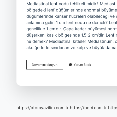
Mediastinal lenf nodu tehlikeli midir? Medias
bölgedeki lenf düğümlerinde anormal büyüme v
düğümlerinde kanser hücreleri olabileceği ve d
anlamına gelir. 1 cm lenf nodu ne demek? Lenf 
genellikle 1 cm’dir. Çapa kadar büyümesi norma
düşerken, kasık bölgesinde 1,5-2 cm’dir. Lenf 
ne demek? Mediastinal kitleler Mediastinum, 
akciğerlerle sınırlanan ve kalp ve büyük damar
Mediastende
Devamını okuyun
Yorum Bırak
1
Cm
Lenf
Nodu
Ne
Demek
https://atomyazilim.com.tr
https://boci.com.tr
http