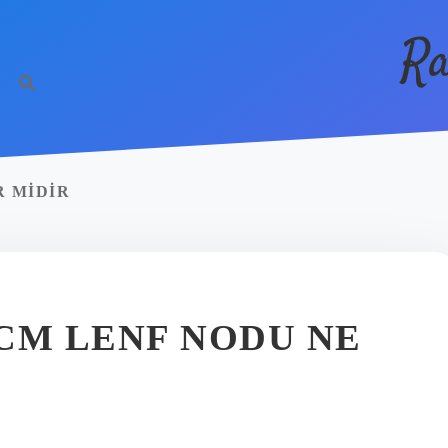
Ra
 MIDIR
CM LENF NODU NE