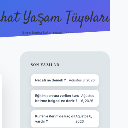
hat Yaşam Tüyoları
Evine konfor katan neşeli fikirler!
ilbet canlı maç i
SIDEBAR
SON YAZILAR
Necati ne demek ?
Ağustos 8, 2026
Eğitim sonrası verilen kurs
Ağustos
bitirme belgesi ne denir ?
6, 2026
Kur’an-ı Kerim’de kaç dil
Ağustos 6,
vardır ?
2026