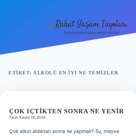
Rahat Yaşam Tüyoları
menüyü
aç
Evine konfor katan neşeli fikirler!
Anasayfa
Gizlilik Politikası
Yasal Uyarı
ETIKET:
ALKOLÜ EN IYI NE TEMIZLER
Hakkımızda
ÇOK IÇTIKTEN SONRA NE YENIR
Tarih: Kasım 18, 2024
Çok alkol aldıktan sonra ne yapmalı? Su, meyve