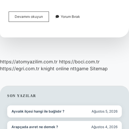
Efendimizin
Devamını okuyun
Yorum Bırak
Babasının
Adı
Nedir
https://atomyazilim.com.tr
https://boci.com.tr
https://egri.com.tr
knight online
nttgame
Sitemap
SIDEBAR
SON YAZILAR
Ayvalık ilçesi hangi ile bağlıdır ?
Ağustos 5, 2026
Arapçada avret ne demek ?
Ağustos 4, 2026