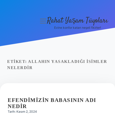
Rahat Yaşam Tüyoları
menüyü
aç
Evine konfor katan neşeli fikirler!
Anasayfa
Gizlilik Politikası
Yasal Uyarı
ETIKET:
ALLAHIN YASAKLADIĞI ISIMLER
NELERDIR
Hakkımızda
EFENDIMIZIN BABASININ ADI
NEDIR
Tarih: Kasım 2, 2024