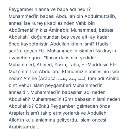
Peygamberin anne ve baba adı nedir?
Muhammed’in babası Abdullah bin Abdulmuttalib,
annesi ise Kureyş kabilesinden Vehb bin
Abdümenâf’ın kızı Âmine’dir. Muhammed, babası
Abdullah’ı doğumundan beş veya altı ay kadar
önce kaybetmiştir. Abdullah kimin ismi? Hadis-i
şerifte geçen Hz. Muhammed’in isimleri Nakkaş’ın
rivayetine göre; “Kur’an’da ismim yedidir:
Muhammed, Ahmed, Yasin, Taha, El-Müddesir, El-
Müzemmil ve Abdullah.” Efendimizin annesinin ismi
nedir? Amine (Arapça: آمنة بنت وهب; tam adı Amine
bint Vehb) İslam peygamberi Muhammed’in
annesidir. Muhammed’in babasının adı neden
Abdullah? Muhammed’in (Sm) babasının ismi neden
Abdullah’tı? Çünkü Peygamber gelmeden önce
Araplar İslam’ı takip etmiyorlardı ve Abdullah
Allah’ın kulu anlamına geliyordu. İslam öncesi
Arabistan’da…