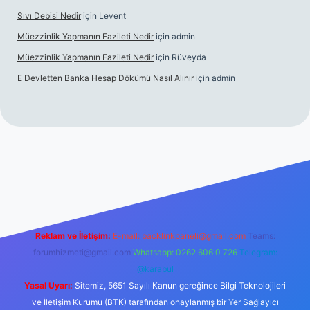
Sıvı Debisi Nedir
için
Levent
Müezzinlik Yapmanın Fazileti Nedir
için
admin
Müezzinlik Yapmanın Fazileti Nedir
için
Rüveyda
E Devletten Banka Hesap Dökümü Nasıl Alınır
için
admin
anlı maç izle
Reklam ve İletişim:
E-mail:
backlinkpaneli@gmail.com
Teams:
forumhizmeti@gmail.com
Whatsapp: 0262 606 0 726
Telegram:
@karabul
Yasal Uyarı:
Sitemiz, 5651 Sayılı Kanun gereğince Bilgi Teknolojileri
ve İletişim Kurumu (BTK) tarafından onaylanmış bir Yer Sağlayıcı