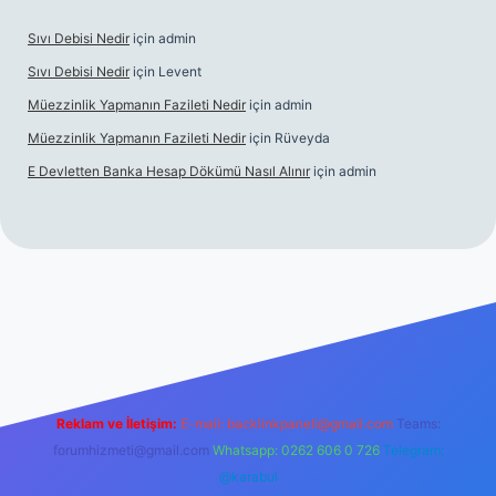
Sıvı Debisi Nedir
için
admin
Sıvı Debisi Nedir
için
Levent
Müezzinlik Yapmanın Fazileti Nedir
için
admin
Müezzinlik Yapmanın Fazileti Nedir
için
Rüveyda
E Devletten Banka Hesap Dökümü Nasıl Alınır
için
admin
canlı maç izle
Reklam ve İletişim:
E-mail:
backlinkpaneli@gmail.com
Teams:
forumhizmeti@gmail.com
Whatsapp: 0262 606 0 726
Telegram:
@karabul