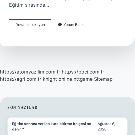
Eğitim sırasında…
Almanyada
Devamını okuyun
Yorum Bırak
Yeni
Göç
Yasası
Ne
Zaman
Yürürlüğe
Girecek
https://atomyazilim.com.tr
https://boci.com.tr
https://egri.com.tr
knight online
nttgame
Sitemap
SIDEBAR
SON YAZILAR
Eğitim sonrası verilen kurs bitirme belgesi ne
Ağustos 6,
denir ?
2026