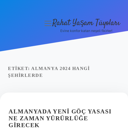
Rahat Yaşam Tüyoları
menüyü
aç
Evine konfor katan neşeli fikirler!
Anasayfa
Gizlilik Politikası
Yasal Uyarı
ETIKET:
ALMANYA 2024 HANGI
ŞEHIRLERDE
Hakkımızda
ALMANYADA YENI GÖÇ YASASI
NE ZAMAN YÜRÜRLÜĞE
GIRECEK