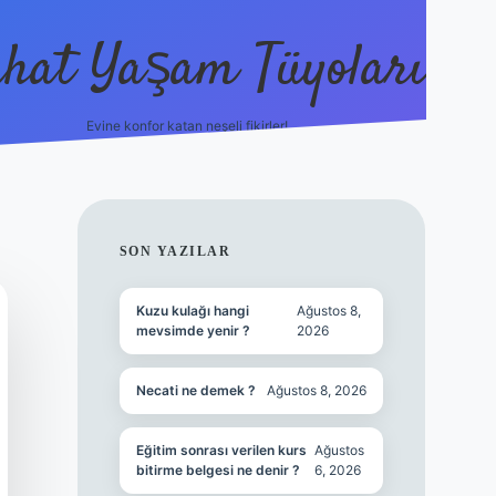
hat Yaşam Tüyoları
Evine konfor katan neşeli fikirler!
ilbet canlı maç i
SIDEBAR
SON YAZILAR
Kuzu kulağı hangi
Ağustos 8,
mevsimde yenir ?
2026
Necati ne demek ?
Ağustos 8, 2026
Eğitim sonrası verilen kurs
Ağustos
bitirme belgesi ne denir ?
6, 2026