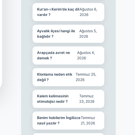
Kur’an-ı Kerim’de kaç dil
Ağustos 6,
vardır ?
2026
Ayvalık ilçesi hangi ile
Ağustos 5,
bağlıdır ?
2026
Arapçada avret ne
Ağustos 4,
demek ?
2026
Klonlama neden etik
Temmuz 25,
değil ?
2026
Kalem kelimesinin
Temmuz
etimolojisi nedir ?
23, 2026
Benim hobilerim İngilizce
Temmuz
nasıl yazılır ?
21, 2026