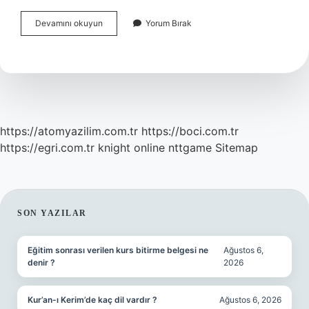
Antik
Devamını okuyun
Yorum Bırak
Yunan
Uygarlığı
Nedir
https://atomyazilim.com.tr
https://boci.com.tr
https://egri.com.tr
knight online
nttgame
Sitemap
SIDEBAR
SON YAZILAR
Eğitim sonrası verilen kurs bitirme belgesi ne
Ağustos 6,
denir ?
2026
Kur’an-ı Kerim’de kaç dil vardır ?
Ağustos 6, 2026