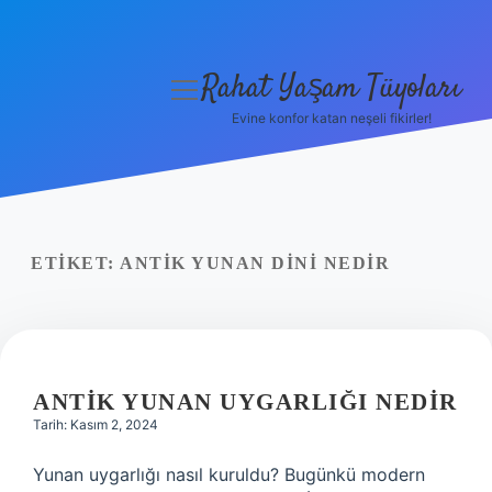
Rahat Yaşam Tüyoları
menüyü
aç
Evine konfor katan neşeli fikirler!
Anasayfa
Gizlilik Politikası
Yasal Uyarı
ETIKET:
ANTIK YUNAN DINI NEDIR
Hakkımızda
ANTIK YUNAN UYGARLIĞI NEDIR
Tarih: Kasım 2, 2024
Yunan uygarlığı nasıl kuruldu? Bugünkü modern