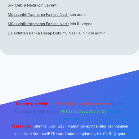
Sıvı Debisi Nedir
için
Levent
Müezzinlik Yapmanın Fazileti Nedir
için
admin
Müezzinlik Yapmanın Fazileti Nedir
için
Rüveyda
E Devletten Banka Hesap Dökümü Nasıl Alınır
için
admin
anlı maç izle
Reklam ve İletişim:
E-mail:
backlinkpaneli@gmail.com
Teams:
forumhizmeti@gmail.com
Whatsapp: 0262 606 0 726
Telegram:
@karabul
Yasal Uyarı:
Sitemiz, 5651 Sayılı Kanun gereğince Bilgi Teknolojileri
ve İletişim Kurumu (BTK) tarafından onaylanmış bir Yer Sağlayıcı