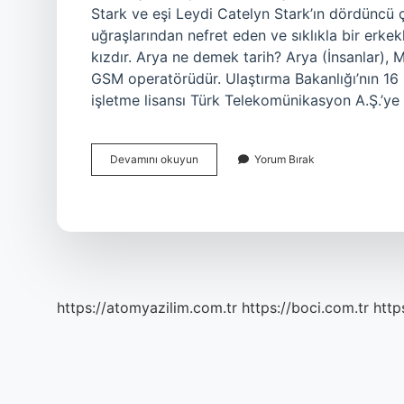
Stark ve eşi Leydi Catelyn Stark’ın dördüncü 
uğraşlarından nefret eden ve sıklıkla bir erkekl
kızdır. Arya ne demek tarih? Arya (İnsanlar), M
GSM operatörüdür. Ulaştırma Bakanlığı’nın 16 
işletme lisansı Türk Telekomünikasyon A.Ş.’ye 
Arya
Devamını okuyun
Yorum Bırak
Ne
Zaman
Kuruldu
https://atomyazilim.com.tr
https://boci.com.tr
http