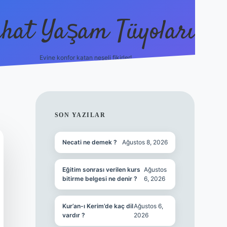
hat Yaşam Tüyoları
Evine konfor katan neşeli fikirler!
ilbet canlı maç 
SIDEBAR
SON YAZILAR
Necati ne demek ?
Ağustos 8, 2026
Eğitim sonrası verilen kurs
Ağustos
bitirme belgesi ne denir ?
6, 2026
Kur’an-ı Kerim’de kaç dil
Ağustos 6,
vardır ?
2026