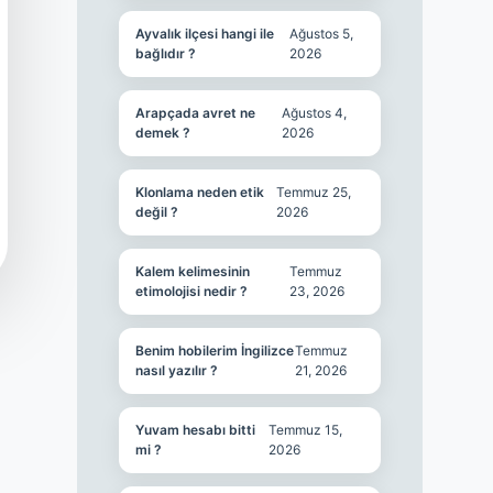
Ayvalık ilçesi hangi ile
Ağustos 5,
bağlıdır ?
2026
Arapçada avret ne
Ağustos 4,
demek ?
2026
Klonlama neden etik
Temmuz 25,
değil ?
2026
Kalem kelimesinin
Temmuz
etimolojisi nedir ?
23, 2026
Benim hobilerim İngilizce
Temmuz
nasıl yazılır ?
21, 2026
Yuvam hesabı bitti
Temmuz 15,
mi ?
2026