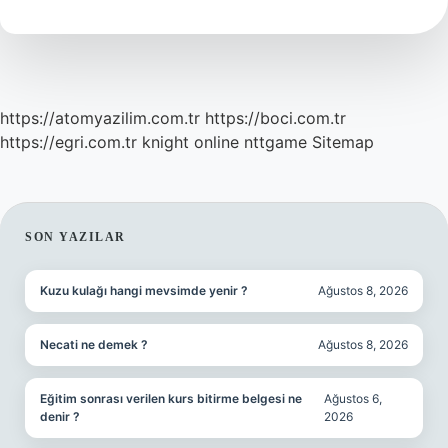
Kadar
Maaş
Alır
https://atomyazilim.com.tr
https://boci.com.tr
https://egri.com.tr
knight online
nttgame
Sitemap
SIDEBAR
SON YAZILAR
Kuzu kulağı hangi mevsimde yenir ?
Ağustos 8, 2026
Necati ne demek ?
Ağustos 8, 2026
Eğitim sonrası verilen kurs bitirme belgesi ne
Ağustos 6,
denir ?
2026