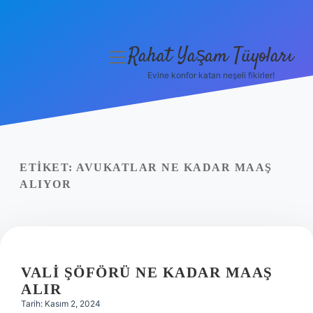
Rahat Yaşam Tüyoları
menüyü
aç
Evine konfor katan neşeli fikirler!
Anasayfa
Gizlilik Politikası
Yasal Uyarı
ETIKET:
AVUKATLAR NE KADAR MAAŞ
ALIYOR
Hakkımızda
VALI ŞÖFÖRÜ NE KADAR MAAŞ
ALIR
Tarih: Kasım 2, 2024