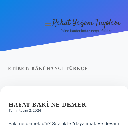
Rahat Yaşam Tüyoları
menüyü
aç
Evine konfor katan neşeli fikirler!
Anasayfa
Gizlilik Politikası
Yasal Uyarı
ETIKET:
BÂKÎ HANGI TÜRKÇE
Hakkımızda
HAYAT BAKI NE DEMEK
Tarih: Kasım 2, 2024
Baki ne demek dîn? Sözlükte “dayanmak ve devam