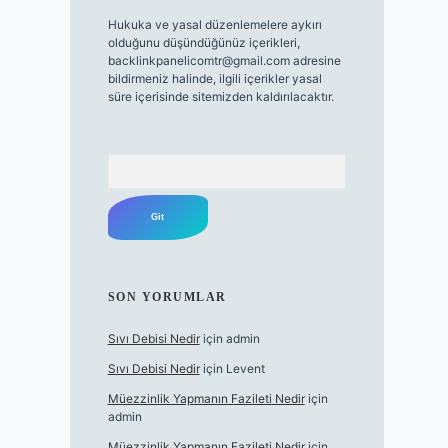
Hukuka ve yasal düzenlemelere aykırı
olduğunu düşündüğünüz içerikleri,
backlinkpanelicomtr@gmail.com
adresine
bildirmeniz halinde, ilgili içerikler yasal
süre içerisinde sitemizden kaldırılacaktır.
Arama
SON YORUMLAR
Sıvı Debisi Nedir
için
admin
Sıvı Debisi Nedir
için
Levent
Müezzinlik Yapmanın Fazileti Nedir
için
admin
Müezzinlik Yapmanın Fazileti Nedir
için