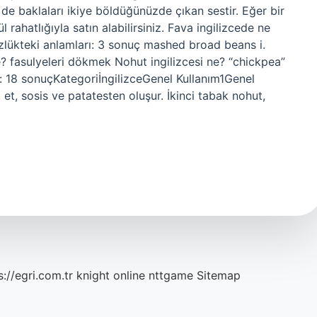
de baklaları ikiye böldüğünüzde çıkan sestir. Eğer bir
rahatlığıyla satın alabilirsiniz. Fava ingilizcede ne
zlükteki anlamları: 3 sonuç mashed broad beans i.
? fasulyeleri dökmek Nohut ingilizcesi ne? “chickpea”
ı: 18 sonuçKategoriİngilizceGenel Kullanım1Genel
et, sosis ve patatesten oluşur. İkinci tabak nohut,
s://egri.com.tr
knight online
nttgame
Sitemap