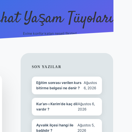
hat Yaşam Tüyoları
Evine konfor katan neşeli fikirler!
ilbet canlı maç 
SIDEBAR
SON YAZILAR
Eğitim sonrası verilen kurs
Ağustos
bitirme belgesi ne denir ?
6, 2026
Kur’an-ı Kerim’de kaç dil
Ağustos 6,
vardır ?
2026
Ayvalık ilçesi hangi ile
Ağustos 5,
bağlıdır ?
2026