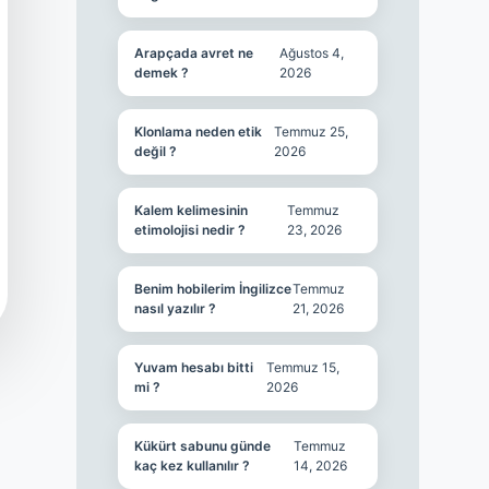
Arapçada avret ne
Ağustos 4,
demek ?
2026
Klonlama neden etik
Temmuz 25,
değil ?
2026
Kalem kelimesinin
Temmuz
etimolojisi nedir ?
23, 2026
Benim hobilerim İngilizce
Temmuz
nasıl yazılır ?
21, 2026
Yuvam hesabı bitti
Temmuz 15,
mi ?
2026
Kükürt sabunu günde
Temmuz
kaç kez kullanılır ?
14, 2026