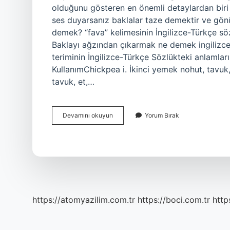
olduğunu gösteren en önemli detaylardan biri 
ses duyarsanız baklalar taze demektir ve gönül 
demek? “fava” kelimesinin İngilizce-Türkçe sö
Baklayı ağzından çıkarmak ne demek ingilizce
teriminin İngilizce-Türkçe Sözlükteki anlamlar
KullanımChickpea i. İkinci yemek nohut, tavuk, 
tavuk, et,…
Bakla
Devamını okuyun
Yorum Bırak
Ingilizcede
Ne
Demek
https://atomyazilim.com.tr
https://boci.com.tr
http