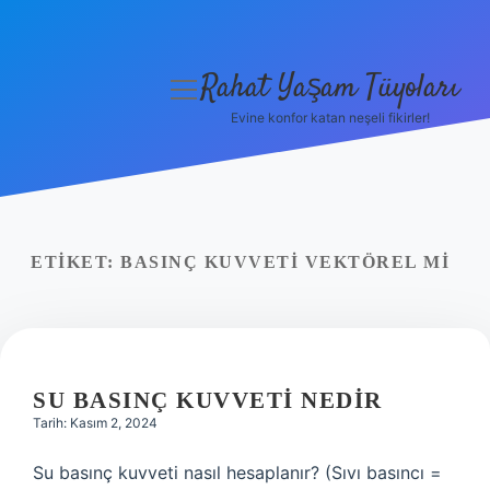
Rahat Yaşam Tüyoları
menüyü
aç
Evine konfor katan neşeli fikirler!
Anasayfa
Gizlilik Politikası
Yasal Uyarı
ETIKET:
BASINÇ KUVVETI VEKTÖREL MI
Hakkımızda
SU BASINÇ KUVVETI NEDIR
Tarih: Kasım 2, 2024
Su basınç kuvveti nasıl hesaplanır? (Sıvı basıncı =