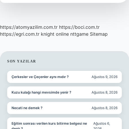
https://atomyazilim.com.tr
https://boci.com.tr
https://egri.com.tr
knight online
nttgame
Sitemap
SIDEBAR
SON YAZILAR
Çerkesler ve Çeçenler aynı mıdır ?
Ağustos 9, 2026
Kuzu kulağı hangi mevsimde yenir ?
Ağustos 8, 2026
Necati ne demek ?
Ağustos 8, 2026
Eğitim sonrası verilen kurs bitirme belgesi ne
Ağustos 6,
denir ?
2026