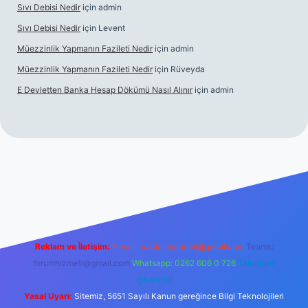
Sıvı Debisi Nedir
için
admin
Sıvı Debisi Nedir
için
Levent
Müezzinlik Yapmanın Fazileti Nedir
için
admin
Müezzinlik Yapmanın Fazileti Nedir
için
Rüveyda
E Devletten Banka Hesap Dökümü Nasıl Alınır
için
admin
canlı maç izle
Reklam ve İletişim:
E-mail:
backlinkpaneli@gmail.com
Teams:
forumhizmeti@gmail.com
Whatsapp: 0262 606 0 726
Telegram:
@karabul
Yasal Uyarı:
Sitemiz, 5651 Sayılı Kanun gereğince Bilgi Teknolojileri