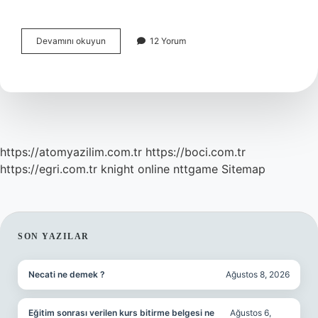
Hemoroid
Devamını okuyun
12 Yorum
Aile
Hekimi
Bakar
Mı
https://atomyazilim.com.tr
https://boci.com.tr
https://egri.com.tr
knight online
nttgame
Sitemap
SIDEBAR
SON YAZILAR
Necati ne demek ?
Ağustos 8, 2026
Eğitim sonrası verilen kurs bitirme belgesi ne
Ağustos 6,