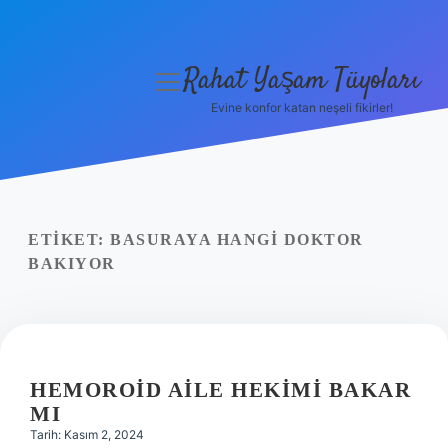
Rahat Yaşam Tüyoları
menüyü
aç
Evine konfor katan neşeli fikirler!
Anasayfa
Gizlilik Politikası
Yasal Uyarı
ETIKET:
BASURAYA HANGI DOKTOR
BAKIYOR
Hakkımızda
HEMOROID AILE HEKIMI BAKAR
MI
Tarih: Kasım 2, 2024