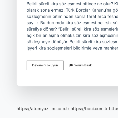
Belirli süreli kira sözleşmesi bitince ne olur?
olarak sona ermez. Türk Borçlar Kanunu’na göre,
sözleşmenin bitiminden sonra taraflarca feshe
sayılır. Bu durumda kira sözleşmesi belirsiz sü
süreliye döner? “Belirli süreli kira sözleşmeler
açık bir anlaşma olmaksızın kira sözleşmesinin
sözleşmeye dönüşür. Belirli süreli kira sözleşmes
işyeri kira sözleşmeleri bildirimle veya mahkem
Belirli
Devamını okuyun
Yorum Bırak
Süreli
Kira
Sözleşmesi
Belirsiz
Süreliye
Dönüşür
Mü
https://atomyazilim.com.tr
https://boci.com.tr
http