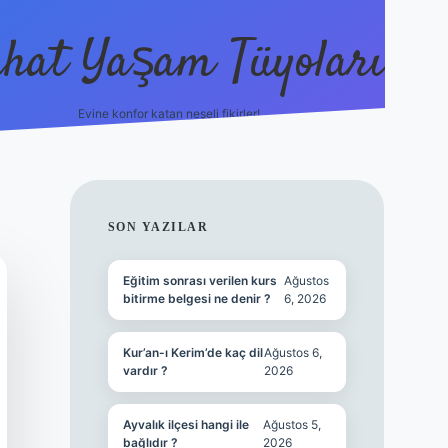
hat Yaşam Tüyoları
Evine konfor katan neşeli fikirler!
ilbet canlı maç iz
SIDEBAR
SON YAZILAR
Eğitim sonrası verilen kurs
Ağustos
bitirme belgesi ne denir ?
6, 2026
Kur’an-ı Kerim’de kaç dil
Ağustos 6,
vardır ?
2026
Ayvalık ilçesi hangi ile
Ağustos 5,
bağlıdır ?
2026