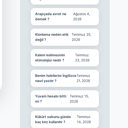
Arapçada avret ne
Ağustos 4,
demek ?
2026
Klonlama neden etik
Temmuz 25,
değil ?
2026
Kalem kelimesinin
Temmuz
etimolojisi nedir ?
23, 2026
Benim hobilerim İngilizce
Temmuz
nasıl yazılır ?
21, 2026
Yuvam hesabı bitti
Temmuz 15,
mi ?
2026
Kükürt sabunu günde
Temmuz
kaç kez kullanılır ?
14, 2026