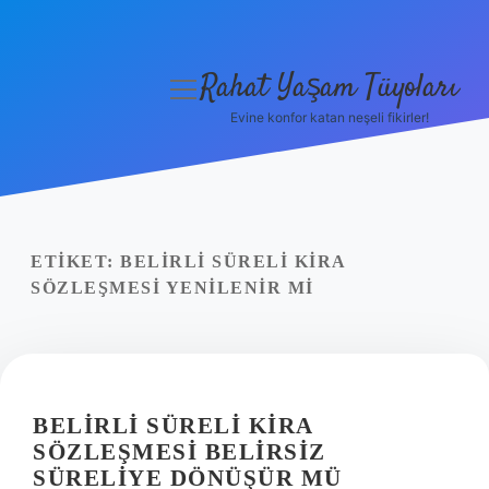
Rahat Yaşam Tüyoları
menüyü
aç
Evine konfor katan neşeli fikirler!
Anasayfa
Gizlilik Politikası
Yasal Uyarı
ETIKET:
BELIRLI SÜRELI KIRA
SÖZLEŞMESI YENILENIR MI
Hakkımızda
BELIRLI SÜRELI KIRA
SÖZLEŞMESI BELIRSIZ
SÜRELIYE DÖNÜŞÜR MÜ