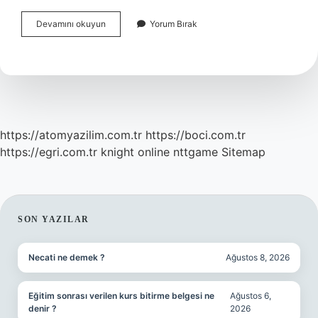
Belirli
Devamını okuyun
Yorum Bırak
Süreli
Kira
Sözleşmesi
Belirsiz
Süreliye
Dönüşür
Mü
https://atomyazilim.com.tr
https://boci.com.tr
https://egri.com.tr
knight online
nttgame
Sitemap
SIDEBAR
SON YAZILAR
Necati ne demek ?
Ağustos 8, 2026
Eğitim sonrası verilen kurs bitirme belgesi ne
Ağustos 6,
denir ?
2026