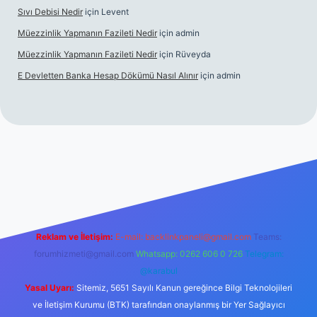
Sıvı Debisi Nedir
için
Levent
Müezzinlik Yapmanın Fazileti Nedir
için
admin
Müezzinlik Yapmanın Fazileti Nedir
için
Rüveyda
E Devletten Banka Hesap Dökümü Nasıl Alınır
için
admin
canlı maç izle
Reklam ve İletişim:
E-mail:
backlinkpaneli@gmail.com
Teams:
forumhizmeti@gmail.com
Whatsapp: 0262 606 0 726
Telegram:
@karabul
Yasal Uyarı:
Sitemiz, 5651 Sayılı Kanun gereğince Bilgi Teknolojileri
ve İletişim Kurumu (BTK) tarafından onaylanmış bir Yer Sağlayıcı